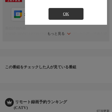
OK
カレンダー登録
アプリ視聴
放送中
番組詳細内容
もっと見る
ANIME MANGA EXPLOSIONは、海外のファンから高い評価を得
ている日本のアニメやマンガの代表作を取り上げ、その人気と創
作性の秘密を探る。
この番組をチェックした人が見ている番組
リモート録画予約ランキング
(CATV)
07/30更新