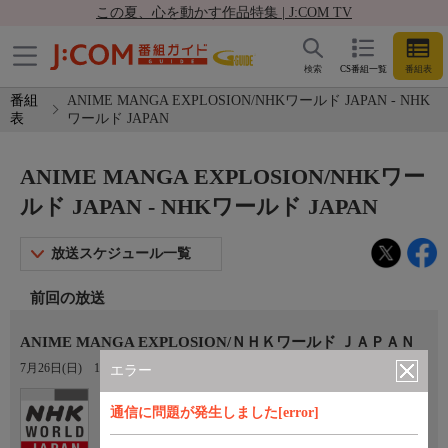
この夏、心を動かす作品特集 | J:COM TV
検索
CS番組一覧
番組表
番組
ANIME MANGA EXPLOSION/NHKワールド JAPAN - NHK
表
ワールド JAPAN
ANIME MANGA EXPLOSION/NHKワー
ルド JAPAN - NHKワールド JAPAN
放送スケジュール一覧
前回の放送
ANIME MANGA EXPLOSION/ＮＨＫワールド ＪＡＰＡＮ
7月26日(日)
12:10〜12:40
エラー
Ch.307
通信に問題が発生しました[error]
NHKワールド JAPAN