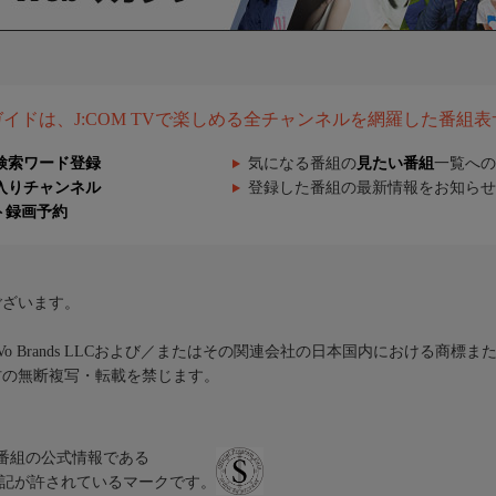
組ガイドは、J:COM TVで楽しめる全チャンネルを網羅した番組
検索ワード登録
気になる番組の
見たい番組
一覧への
入りチャンネル
登録した番組の最新情報をお知らせ
ト録画予約
ございます。
iVo Brands LLCおよび／またはその関連会社の日本国内における商標
材の無断複写・転載を禁じます。
、テレビ番組の公式情報である
スにのみ表記が許されているマークです。