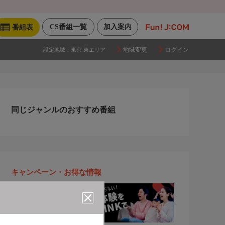
CS番組一覧
加入案内
番組表
地域変更
ログイン
設定地域：
東京 東エリア
同じジャンルのおすすめ番組
キャンペーン・お得な情報