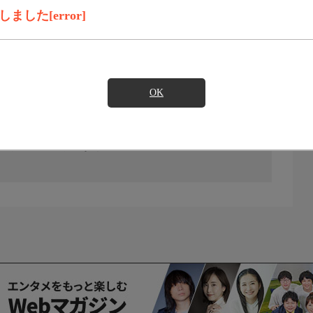
した[error]
OK
の放送予定はありません