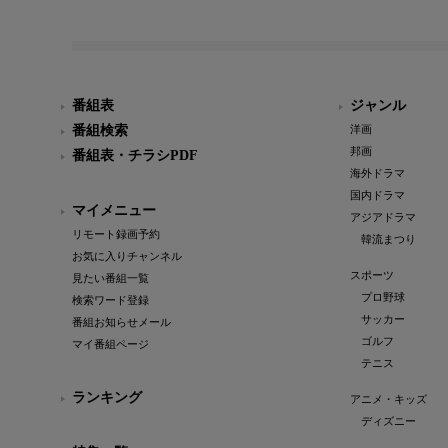
番組表
ジャンル
番組検索
洋画
邦画
番組表・チラシPDF
海外ドラマ
国内ドラマ
マイメニュー
アジアドラマ
リモート録画予約
韓流まつり
お気に入りチャンネル
スポーツ
見たい番組一覧
プロ野球
検索ワード登録
サッカー
番組お知らせメール
ゴルフ
マイ番組ページ
テニス
ランキング
アニメ・キッズ
ディズニー