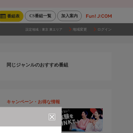
CS番組一覧
加入案内
番組表
地域変更
ログイン
設定地域：
東京 東エリア
同じジャンルのおすすめ番組
キャンペーン・お得な情報