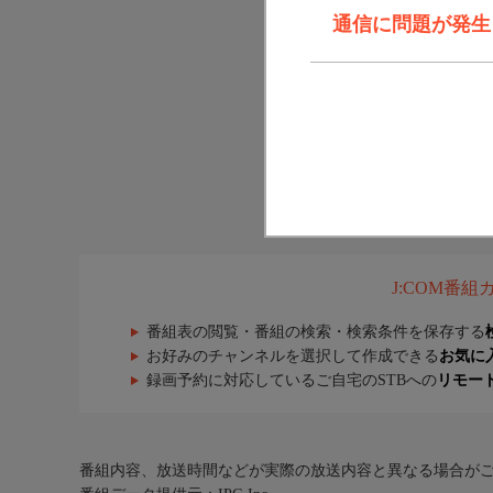
通信に問題が発生しま
J:COM番
番組表の閲覧・番組の検索・検索条件を保存する
お好みのチャンネルを選択して作成できる
お気に
録画予約に対応しているご自宅のSTBへの
リモー
番組内容、放送時間などが実際の放送内容と異なる場合が