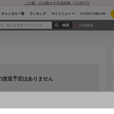
この夏、心を動かす作品特集 | J:COM TV
チャンネル一覧
ランキング
マイメニュー
J:COM STREAM
詳細検索
の放送予定はありません