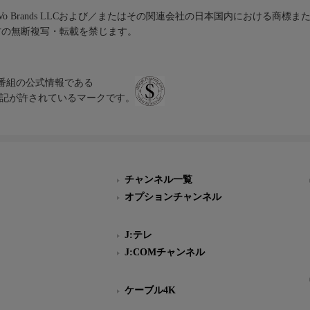
iVo Brands LLCおよび／またはその関連会社の日本国内における商標
材の無断複写・転載を禁じます。
、テレビ番組の公式情報である
スにのみ表記が許されているマークです。
チャンネル一覧
オプションチャンネル
J:テレ
J:COMチャンネル
ケーブル4K