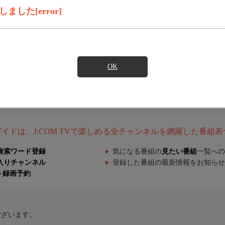
した[error]
OK
組ガイドは、J:COM TVで楽しめる全チャンネルを網羅した番組
検索ワード登録
気になる番組の
見たい番組
一覧への
入りチャンネル
登録した番組の最新情報をお知らせ
ト録画予約
ございます。