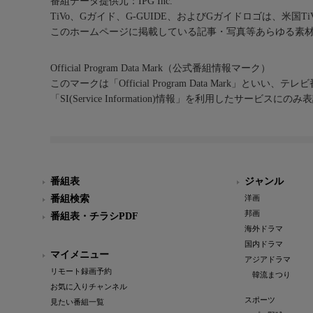
番組データ提供元：IPG Inc.
TiVo、Gガイド、G-GUIDE、およびGガイドロゴは、米国T
このホームページに掲載している記事・写真等あらゆる素
Official Program Data Mark（公式番組情報マーク）
このマークは「Official Program Data Mark」といい
「SI(Service Information)情報」を利用したサービ
番組表
ジャンル
番組検索
洋画
邦画
番組表・チラシPDF
海外ドラマ
国内ドラマ
マイメニュー
アジアドラマ
リモート録画予約
韓流まつり
お気に入りチャンネル
スポーツ
見たい番組一覧