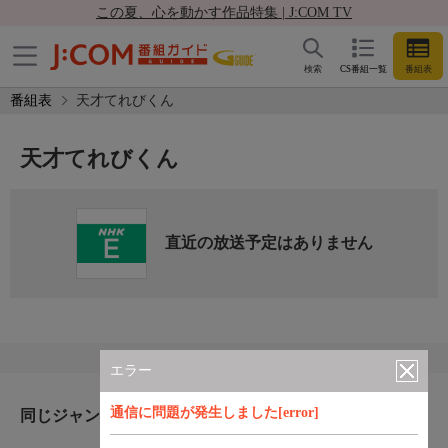
この夏、心を動かす作品特集 | J:COM TV
検索
CS番組一覧
番組表
番組表
天才てれびくん
天才てれびくん
直近の放送予定はありません
エラー
通信に問題が発生しました[error]
同じジャンルのおすすめ番組