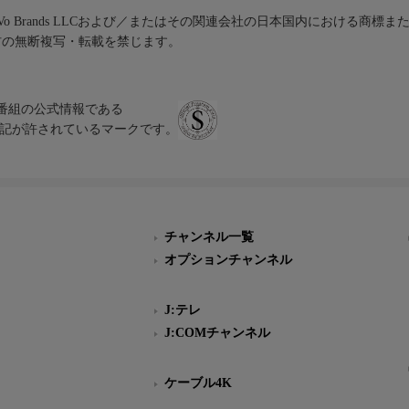
iVo Brands LLCおよび／またはその関連会社の日本国内における商標
材の無断複写・転載を禁じます。
、テレビ番組の公式情報である
スにのみ表記が許されているマークです。
チャンネル一覧
オプションチャンネル
J:テレ
J:COMチャンネル
ケーブル4K