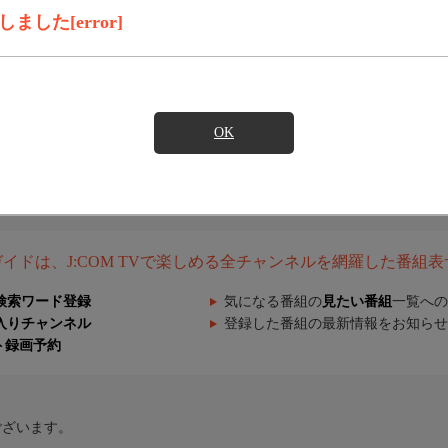
した[error]
OK
組ガイドは、J:COM TVで楽しめる全チャンネルを網羅した番組
検索ワード登録
気になる番組の
見たい番組
一覧への
入りチャンネル
登録した番組の最新情報をお知らせ
ト録画予約
ございます。