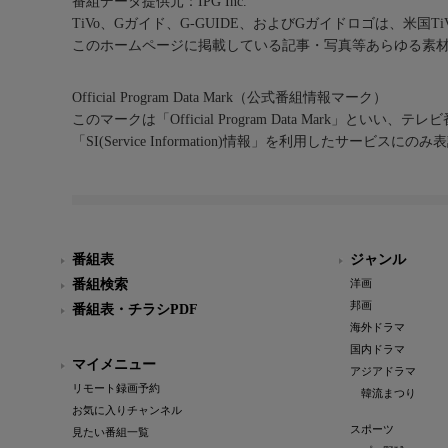
番組データ提供元：IPG Inc.
TiVo、Gガイド、G-GUIDE、およびGガイドロゴは、米国T
このホームページに掲載している記事・写真等あらゆる素
Official Program Data Mark（公式番組情報マーク）
このマークは「Official Program Data Mark」といい
「SI(Service Information)情報」を利用したサービ
番組表
ジャンル
番組検索
洋画
邦画
番組表・チラシPDF
海外ドラマ
国内ドラマ
マイメニュー
アジアドラマ
リモート録画予約
韓流まつり
お気に入りチャンネル
スポーツ
見たい番組一覧