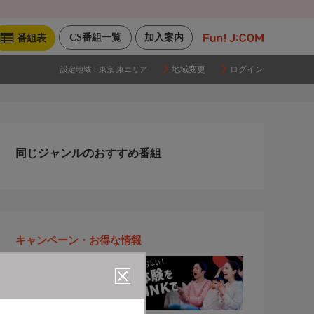
CS番組一覧
加入案内
番組表
地域変更
ログイン
設定地域：
東京 東エリア
同じジャンルのおすすめ番組
キャンペーン・お得な情報