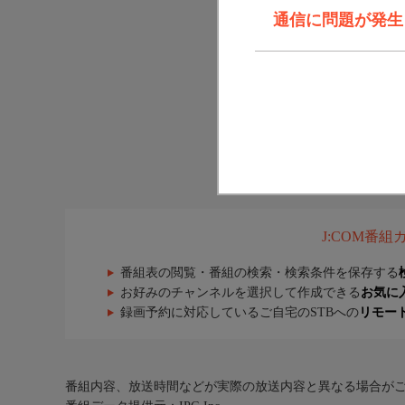
通信に問題が発生しま
J:COM番
番組表の閲覧・番組の検索・検索条件を保存する
お好みのチャンネルを選択して作成できる
お気に
録画予約に対応しているご自宅のSTBへの
リモー
番組内容、放送時間などが実際の放送内容と異なる場合が