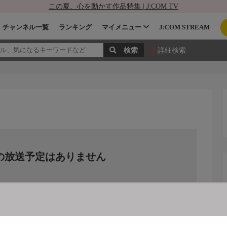
この夏、心を動かす作品特集 | J:COM TV
チャンネル一覧
ランキング
マイメニュー
J:COM STREAM
詳細検索
の放送予定はありません