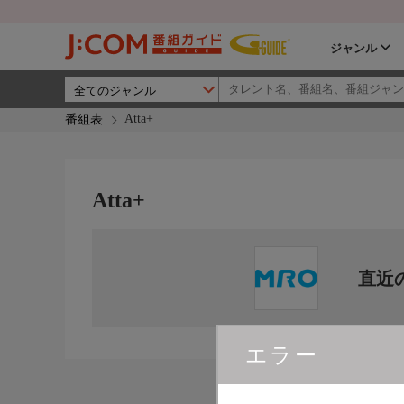
ジャンル
Atta+
番組表
Atta+
直近
エラー