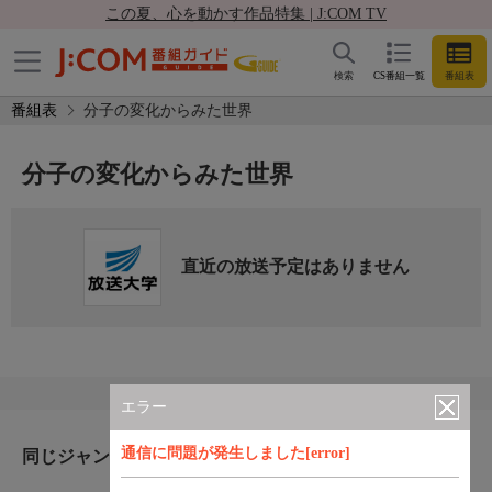
この夏、心を動かす作品特集 | J:COM TV
検索
CS番組一覧
番組表
番組表
分子の変化からみた世界
分子の変化からみた世界
直近の放送予定はありません
エラー
通信に問題が発生しました[error]
同じジャンルのおすすめ番組