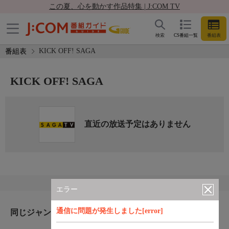
この夏、心を動かす作品特集 | J:COM TV
検索
CS番組一覧
番組表
KICK OFF! SAGA
番組表
KICK OFF! SAGA
直近の放送予定はありません
エラー
通信に問題が発生しました[error]
同じジャンルのおすすめ番組