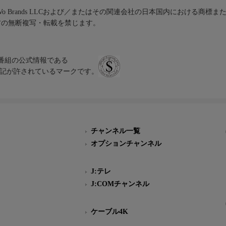
iVo Brands LLCおよび／またはその関連会社の日本国内における商標
材の無断複写・転載を禁じます。
、テレビ番組の公式情報である
スにのみ表記が許されているマークです。
チャンネル一覧
オプションチャンネル
J:テレ
J:COMチャンネル
ケーブル4K