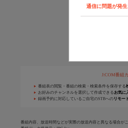
通信に問題が発生しま
J:COM番
番組表の閲覧・番組の検索・検索条件を保存する
お好みのチャンネルを選択して作成できる
お気に
録画予約に対応しているご自宅のSTBへの
リモー
番組内容、放送時間などが実際の放送内容と異なる場合が