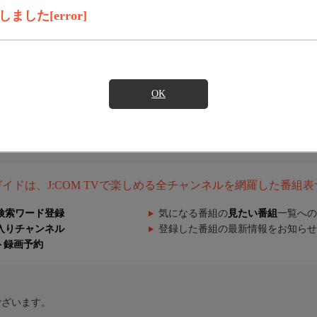
した[error]
OK
組ガイドは、J:COM TVで楽しめる全チャンネルを網羅した番組
検索ワード登録
気になる番組の
見たい番組
一覧への
入りチャンネル
登録した番組の最新情報をお知らせ
ト録画予約
ございます。