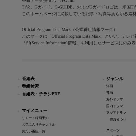
番組データ提供元：IPG Inc.
TiVo、Gガイド、G-GUIDE、およびGガイドロゴは、米国T
このホームページに掲載している記事・写真等あらゆる素
Official Program Data Mark（公式番組情報マーク）
このマークは「Official Program Data Mark」といい
「SI(Service Information)情報」を利用したサービ
番組表
ジャンル
番組検索
洋画
邦画
番組表・チラシPDF
海外ドラマ
国内ドラマ
マイメニュー
アジアドラマ
リモート録画予約
韓流まつり
お気に入りチャンネル
スポーツ
見たい番組一覧