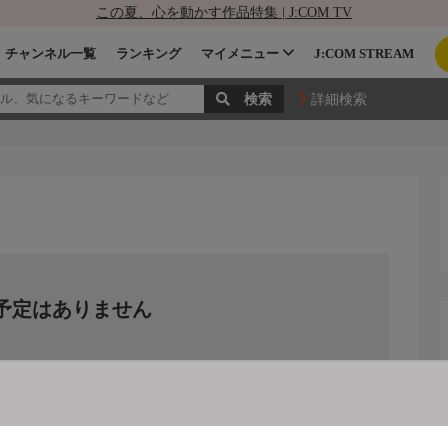
この夏、心を動かす作品特集 | J:COM TV
チャンネル一覧
ランキング
マイメニュー
J:COM STREAM
詳細検索
予定はありません