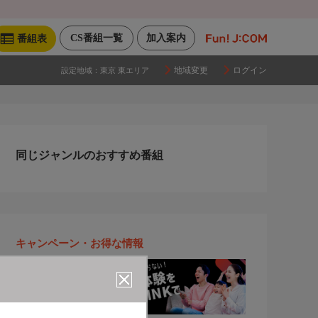
CS番組一覧
加入案内
番組表
地域変更
ログイン
設定地域：
東京 東エリア
同じジャンルのおすすめ番組
キャンペーン・お得な情報