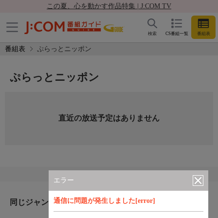
この夏、心を動かす作品特集 | J:COM TV
検索
CS番組一覧
番組表
番組表
ぷらっとニッポン
ぷらっとニッポン
直近の放送予定はありません
エラー
通信に問題が発生しました[error]
同じジャンルのおすすめ番組