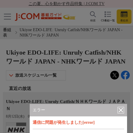
この夏、心を動かす作品特集 | J:COM TV
検索
CS番組一覧
番組表
番組
Ukiyoe EDO-LIFE: Unruly Catfish/NHKワールド JAPAN -
表
NHKワールド JAPAN
Ukiyoe EDO-LIFE: Unruly Catfish/NHK
ワールド JAPAN - NHKワールド JAPAN
放送スケジュール一覧
直近の放送
Ukiyoe EDO-LIFE: Unruly Catfish/ＮＨＫワールド ＪＡＰＡ
Ｎ
エラー
8月12日(水)
03:55〜04:00
通信に問題が発生しました[error]
Ch.307
NHKワールド JAPAN