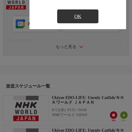
OK
カレンダー登録
アプリ視聴
放送前
番組詳細内容
もっと見る
ＮＨＫワールド ＪＡＰＡＮを放送しています。詳しくはホーム
ページをご覧ください。 nhk.jp/nhkworld
放送スケジュール一覧
Ukiyoe EDO-LIFE: Unruly Catfish/ＮＨ
Ｋワールド ＪＡＰＡＮ
8/12(水)
03:55～04:00
NHKワールド JAPAN
Ukiyoe EDO-LIFE: Unruly Catfish/ＮＨ