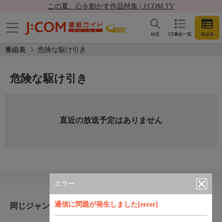
この夏、心を動かす作品特集 | J:COM TV
検索
CS番組一覧
番組表
番組表
危険な駆け引き
危険な駆け引き
直近の放送予定はありません
エラー
通信に問題が発生しました[error]
同じジャンルのおすすめ番組