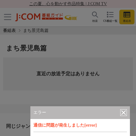
この夏、心を動かす作品特集 | J:COM TV
検索
CS番組一覧
番組表
番組表
まち景児島篇
まち景児島篇
直近の放送予定はありません
エラー
通信に問題が発生しました[error]
同じジャンルのおすすめ番組