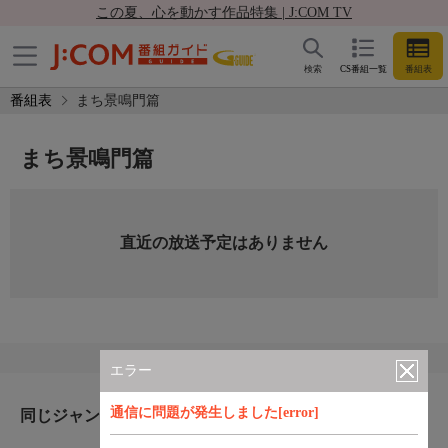
この夏、心を動かす作品特集 | J:COM TV
検索
CS番組一覧
番組表
番組表
まち景鳴門篇
まち景鳴門篇
直近の放送予定はありません
エラー
通信に問題が発生しました[error]
同じジャンルのおすすめ番組