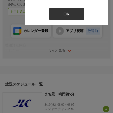
必要となります。
お申し込みはこちら
ご利用料金はこちら
OK
カレンダー登録
アプリ視聴
放送前
番組詳細内容
もっと見る
おしらせ
（番組内容に関するお問い合わせは）
レジャーチャンネルサービスセンター
０３−４５０３−６５５５
受付時間／１０：００〜１８：００（年中無休）
放送スケジュール一覧
まち景 鳴門篇5分
8/19(水)
08:00～08:05
レジャーチャンネル