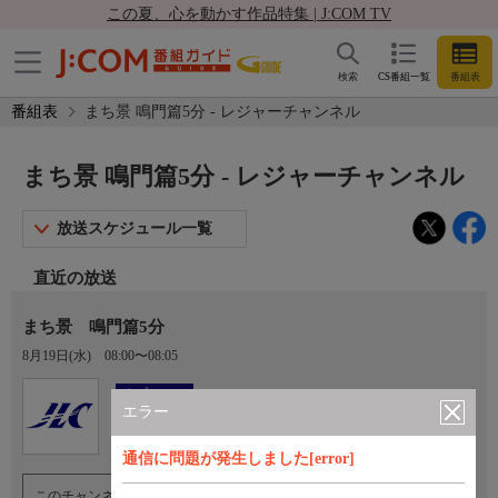
この夏、心を動かす作品特集 | J:COM TV
検索
CS番組一覧
番組表
番組表
まち景 鳴門篇5分 - レジャーチャンネル
まち景 鳴門篇5分 - レジャーチャンネル
放送スケジュール一覧
直近の放送
まち景 鳴門篇5分
8月19日(水)
08:00〜08:05
Ch.922
オプション
レジャーチャンネル
エラー
通信に問題が発生しました[error]
このチャンネルのご視聴には、オプションチャンネル(有料)のご契約が