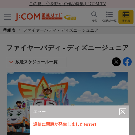
この夏、心を動かす作品特集 | J:COM TV
検索
CS番組一覧
番組表
番組表
ファイヤーバディ - ディズニージュニア
ファイヤーバディ - ディズニージュニア
放送スケジュール一覧
エラー
通信に問題が発生しました[error]