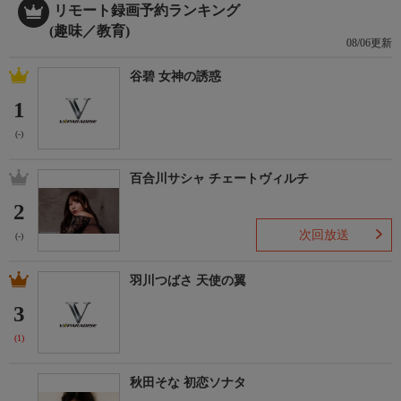
リモート録画予約ランキング
(趣味／教育)
08/06更新
谷碧 女神の誘惑
1
(-)
百合川サシャ チェートヴィルチ
2
次回放送
(-)
羽川つばさ 天使の翼
3
(1)
秋田そな 初恋ソナタ