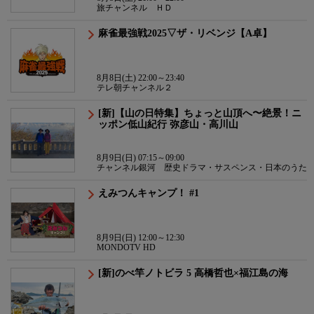
旅チャンネル ＨＤ
麻雀最強戦2025▽ザ・リベンジ【A卓】
8月8日(土) 22:00～23:40
テレ朝チャンネル２
[新]【山の日特集】ちょっと山頂へ〜絶景！ニ
ッポン低山紀行 弥彦山・高川山
8月9日(日) 07:15～09:00
チャンネル銀河 歴史ドラマ・サスペンス・日本のうた
えみつんキャンプ！ #1
8月9日(日) 12:00～12:30
MONDOTV HD
[新]のべ竿ノトビラ 5 高橋哲也×福江島の海