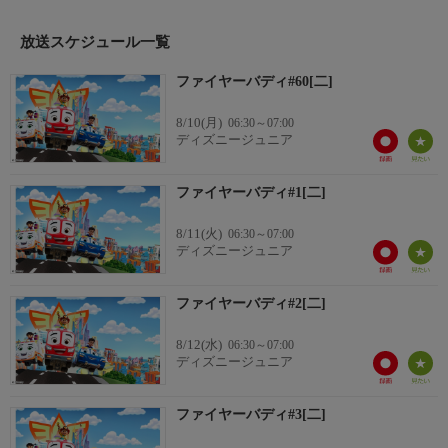
ン、そしてアクロバットが得意なバイオレットと救急車のアクセ
ル。古い消防署を改造したハイテク本部では今日も緊急事態を知
放送スケジュール一覧
らせるファイヤーバディ警報が鳴り響く。チームワークと仲間を
助けることの大切さを教えるアニメーション・シリーズ。
ファイヤーバディ#60[二]
8/10(月)
06:30～07:00
ディズニージュニア
ファイヤーバディ#1[二]
8/11(火)
06:30～07:00
ディズニージュニア
ファイヤーバディ#2[二]
8/12(水)
06:30～07:00
ディズニージュニア
ファイヤーバディ#3[二]