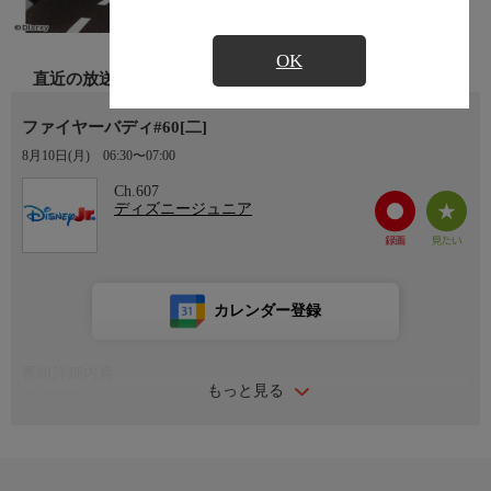
OK
直近の放送
ファイヤーバディ#60[二]
8月10日(月)
06:30〜07:00
Ch.607
ディズニージュニア
カレンダー登録
番組詳細内容
もっと見る
番組情報
人と車が仲良く暮らす街ギアボックスグローブで、子ども救助隊
として街の安全を守るファイヤーバディ。リーダーのボーと消防
車のフラッシュ、発明が得意なジェイデンとパトカーのピスト