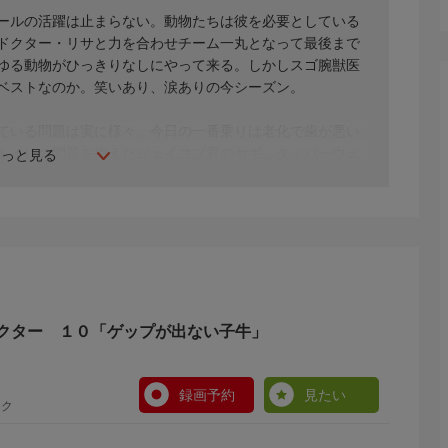
ールの活躍は止まらない。動物たちは彼を必要としている
ドクター・リサと力を合わせチーム一丸となって最後まで
ゆる動物がひっきりなしにやって来る。しかしスゴ腕獣医
ベストなのか。笑いあり、涙ありの今シーズン。
ている問題は実に様々。今日の一番乗りは老化で歯が悪い
トイレの問題を抱えたジェイコブ君のヤギ、タッパーウェ
もっと見る
近所の犬に襲われた優しい犬のノビが…。農場では禿げて
出なくなった瀕死の子牛がチーム・ポールの助けを待って
クター １０「ゲップが出ない子牛」
録画予約
見たい
ック