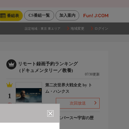
CS番組一覧
加入案内
番組表
地域変更
ログイン
設定地域：
東京 東エリア
リモート録画予約ランキング
(ドキュメンタリー／教養)
07/30更新
第二次世界大戦全史 by ト
ム・ハンクス
1
次回放送
(1)
ザ・ユニバース〜宇宙の歴
史〜S6
2