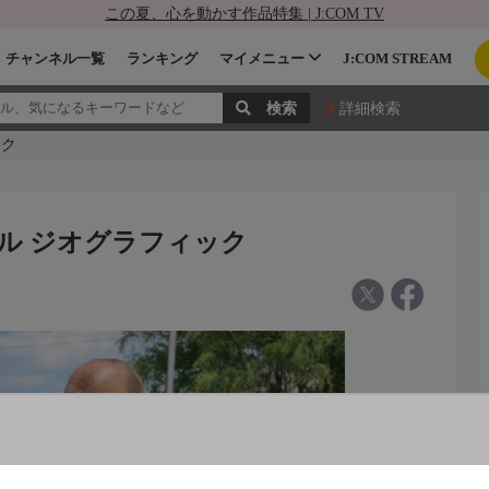
この夏、心を動かす作品特集 | J:COM TV
チャンネル一覧
ランキング
マイメニュー
J:COM STREAM
詳細検索
ック
ナル ジオグラフィック