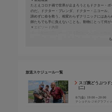
たとえコロナ禍で世界が止まろうともドクター・ポ
のだ。ドクター・ブレンダ、ドクター・ニコール、
諦めずに命を救う。相変わらずクリニックにはあら
師たちでも手に負えないことも。動物にとって何が
▼エピソード内容
ポール動物病院にやって来る動物たちと彼らが抱え
チワワのフランク、モフモフのチンチラ。さらに、
アを食べたらしい犬のマックス、奇妙な症状の馬、
しまった子牛、原因不明の傷を負った馬、ゲップが
いた。
放送スケジュール一覧
スゴ腕どうぶつド
[二]
8/7(金)
19:00～20:00
ナショナル ジオグラフィ