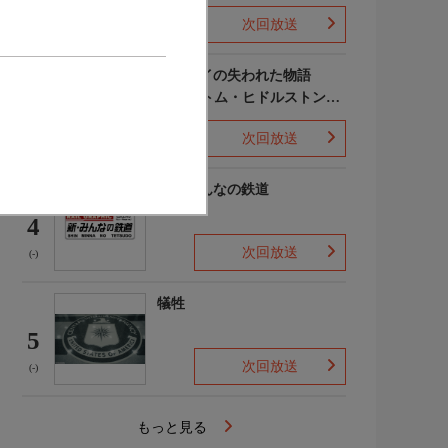
次回放送
(-)
ポンペイの失われた物語
WITH トム・ヒドルストン
3
声:平川大輔
次回放送
(-)
新・みんなの鉄道
4
次回放送
(-)
犠牲
5
次回放送
(-)
もっと見る