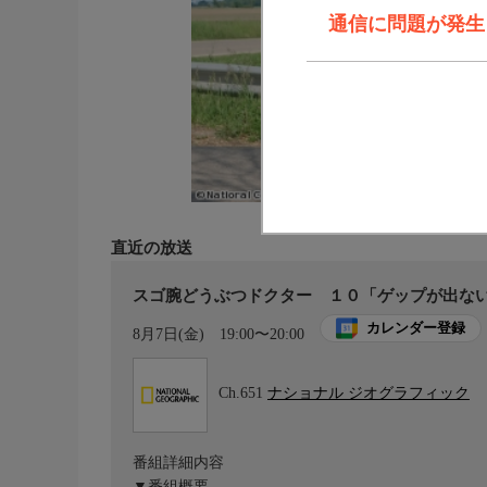
通信に問題が発生しま
直近の放送
スゴ腕どうぶつドクター １０「ゲップが出ない
カレンダー登録
8月7日(金)
19:00〜20:00
Ch.651
ナショナル ジオグラフィック
番組詳細内容
▼番組概要