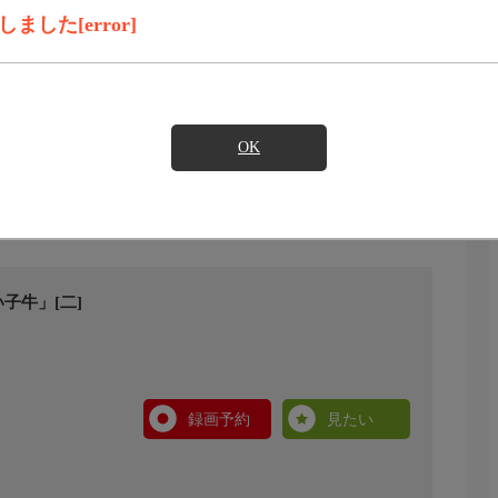
した[error]
OK
子牛」[二]
録画予約
見たい