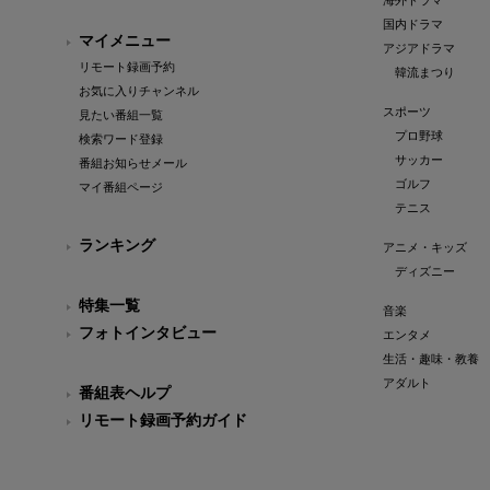
海外ドラマ
国内ドラマ
マイメニュー
アジアドラマ
リモート録画予約
韓流まつり
お気に入りチャンネル
スポーツ
見たい番組一覧
プロ野球
検索ワード登録
サッカー
番組お知らせメール
ゴルフ
マイ番組ページ
テニス
ランキング
アニメ・キッズ
ディズニー
特集一覧
音楽
フォトインタビュー
エンタメ
生活・趣味・教養
アダルト
番組表ヘルプ
リモート録画予約ガイド