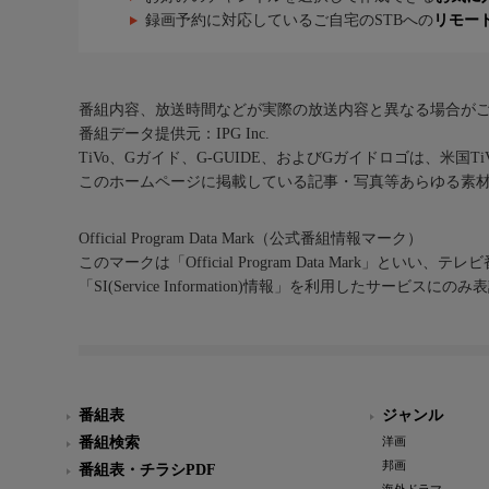
録画予約に対応しているご自宅のSTBへの
リモー
番組内容、放送時間などが実際の放送内容と異なる場合が
番組データ提供元：IPG Inc.
TiVo、Gガイド、G-GUIDE、およびGガイドロゴは、米国T
このホームページに掲載している記事・写真等あらゆる素
Official Program Data Mark（公式番組情報マーク）
このマークは「Official Program Data Mark」といい
「SI(Service Information)情報」を利用したサービ
番組表
ジャンル
番組検索
洋画
邦画
番組表・チラシPDF