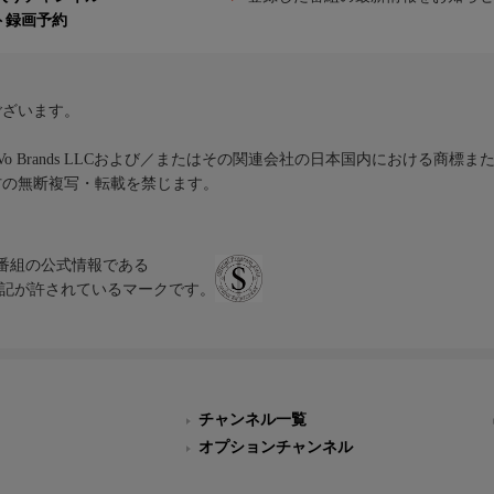
ト録画予約
ございます。
iVo Brands LLCおよび／またはその関連会社の日本国内における商標
材の無断複写・転載を禁じます。
、テレビ番組の公式情報である
スにのみ表記が許されているマークです。
チャンネル一覧
オプションチャンネル