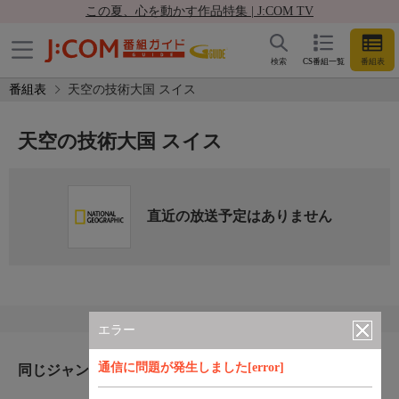
この夏、心を動かす作品特集 | J:COM TV
検索
CS番組一覧
番組表
番組表
天空の技術大国 スイス
天空の技術大国 スイス
直近の放送予定はありません
エラー
通信に問題が発生しました[error]
同じジャンルのおすすめ番組