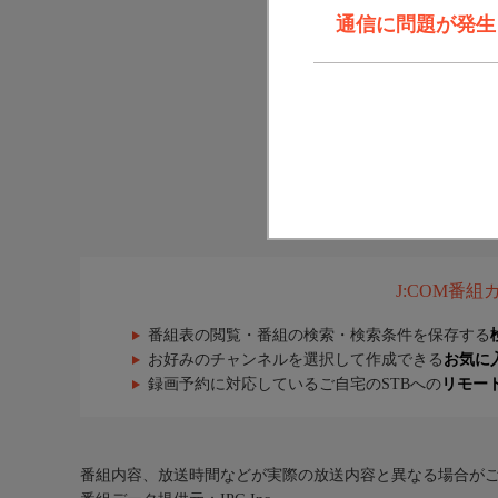
通信に問題が発生しま
J:COM番
番組表の閲覧・番組の検索・検索条件を保存する
お好みのチャンネルを選択して作成できる
お気に
録画予約に対応しているご自宅のSTBへの
リモー
番組内容、放送時間などが実際の放送内容と異なる場合が