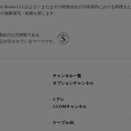
iVo Brands LLCおよび／またはその関連会社の日本国内における商標
材の無断複写・転載を禁じます。
、テレビ番組の公式情報である
スにのみ表記が許されているマークです。
チャンネル一覧
オプションチャンネル
J:テレ
J:COMチャンネル
ケーブル4K