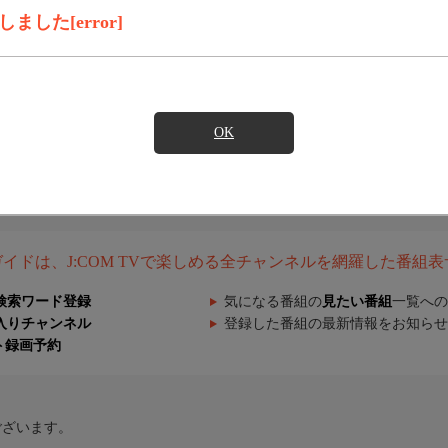
した[error]
OK
組ガイドは、J:COM TVで楽しめる全チャンネルを網羅した番組
検索ワード登録
気になる番組の
見たい番組
一覧への
入りチャンネル
登録した番組の最新情報をお知らせ
ト録画予約
ございます。