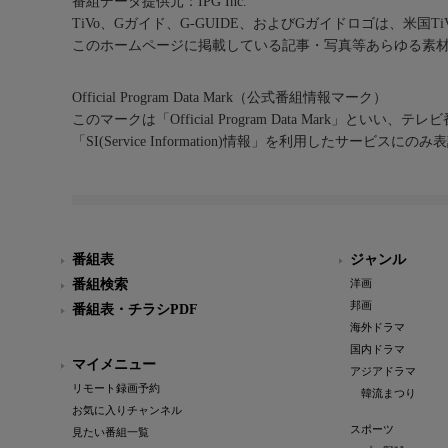
番組データ提供元：IPG Inc.
TiVo、Gガイド、G-GUIDE、およびGガイドロゴは、米国T
このホームページに掲載している記事・写真等あらゆる素
Official Program Data Mark（公式番組情報マーク）
このマークは「Official Program Data Mark」といい
「SI(Service Information)情報」を利用したサービ
番組表
ジャンル
番組検索
洋画
邦画
番組表・チラシPDF
海外ドラマ
国内ドラマ
マイメニュー
アジアドラマ
リモート録画予約
韓流まつり
お気に入りチャンネル
スポーツ
見たい番組一覧