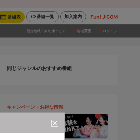
CS番組一覧
加入案内
番組表
地域変更
ログイン
設定地域：
東京 東エリア
同じジャンルのおすすめ番組
キャンペーン・お得な情報