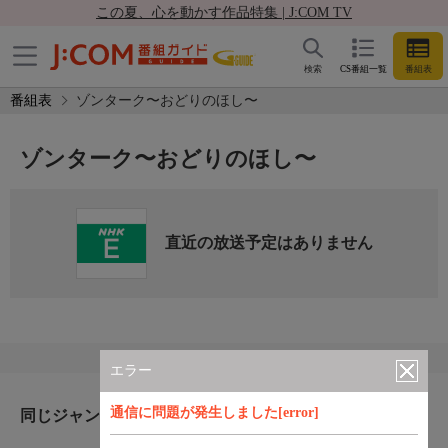
この夏、心を動かす作品特集 | J:COM TV
検索
CS番組一覧
番組表
番組表
ゾンターク〜おどりのほし〜
ゾンターク〜おどりのほし〜
直近の放送予定はありません
エラー
通信に問題が発生しました[error]
同じジャンルのおすすめ番組