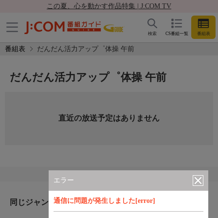
この夏、心を動かす作品特集 | J:COM TV
検索
CS番組一覧
番組表
番組表
だんだん活力アップ゜体操 午前
だんだん活力アップ゜体操 午前
直近の放送予定はありません
エラー
通信に問題が発生しました[error]
同じジャンルのおすすめ番組