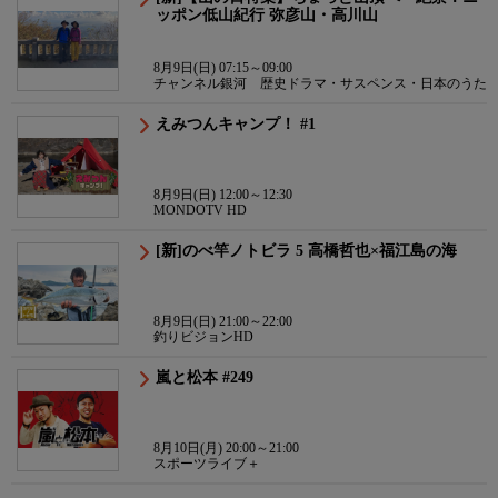
ッポン低山紀行 弥彦山・高川山
8月9日(日) 07:15～09:00
チャンネル銀河 歴史ドラマ・サスペンス・日本のうた
えみつんキャンプ！ #1
8月9日(日) 12:00～12:30
MONDOTV HD
[新]のべ竿ノトビラ 5 高橋哲也×福江島の海
8月9日(日) 21:00～22:00
釣りビジョンHD
嵐と松本 #249
8月10日(月) 20:00～21:00
スポーツライブ＋