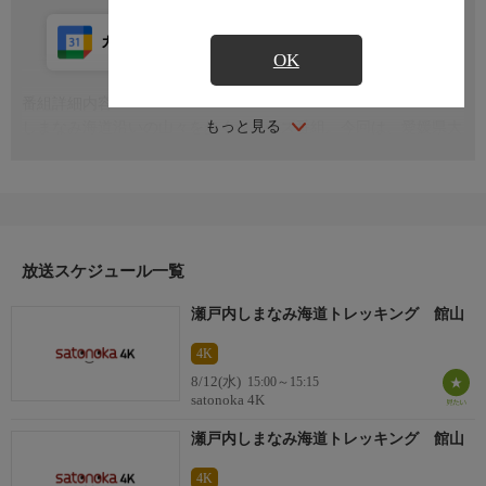
カレンダー登録
アプリ視聴
放送前
OK
番組詳細内容
もっと見る
しまなみ海道沿いの山々を歩くシリーズ番組。今回は、愛媛県大
島にある「館山」の遊歩道で、海沿いの絶景を紹介しゴールの砂
浜を目指します
放送スケジュール一覧
瀬戸内しまなみ海道トレッキング 館山
4K
8/12(水)
15:00～15:15
satonoka 4K
瀬戸内しまなみ海道トレッキング 館山
4K