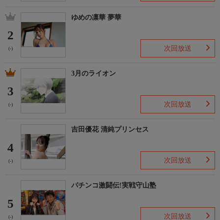
ゆめの凛華 夢華
2
次回放送
(-)
3月のライオン
3
次回放送
(-)
吉田優花 清純プリンセス
4
次回放送
(-)
パチンコ激闘伝!実戦守山塾
5
次回放送
(-)