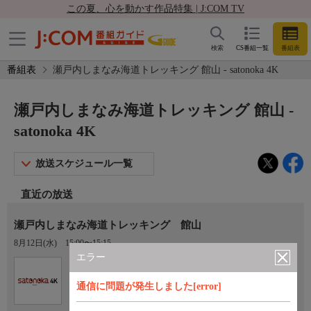
この夏、心を動かす作品特集 | J:COM TV
検索
CS番組一覧
番組表
番組表
瀬戸内しまなみ海道トレッキング 館山 - satonoka 4K
瀬戸内しまなみ海道トレッキング 館山 -
satonoka 4K
放送スケジュール一覧
直近の放送
瀬戸内しまなみ海道トレッキング 館山
8月12日(水)
15:00〜15:15
エラー
Ch.420
satonoka 4K
通信に問題が発生しました[error]