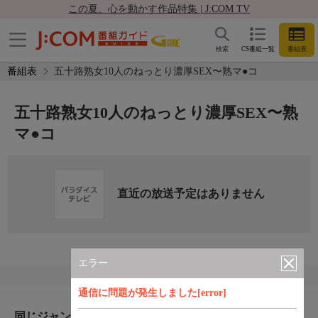
この夏、心を動かす作品特集 | J:COM TV
検索
CS番組一覧
番組表
番組表
五十路熟女10人のねっとり濃厚SEX〜熟マ●コ
五十路熟女10人のねっとり濃厚SEX〜熟
マ●コ
直近の放送予定はありません
エラー
通信に問題が発生しました[error]
同じジャンルのおすすめ番組