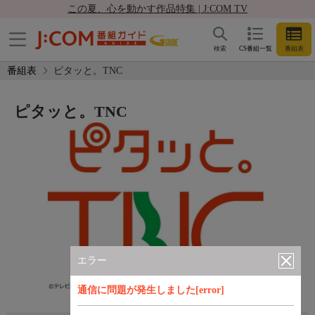
この夏、心を動かす作品特集 | J:COM TV
検索
CS番組一覧
番組表
番組表
ピタッと。TNC
ピタッと。TNC
エラー
通信に問題が発生しました[error]