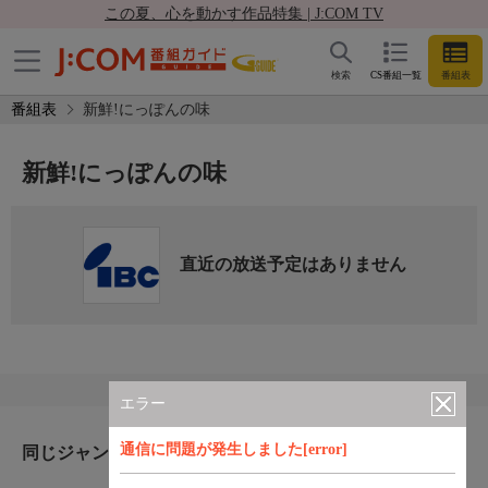
この夏、心を動かす作品特集 | J:COM TV
検索
CS番組一覧
番組表
番組表
新鮮!にっぽんの味
新鮮!にっぽんの味
直近の放送予定はありません
エラー
通信に問題が発生しました[error]
同じジャンルのおすすめ番組