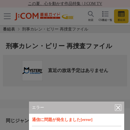
この夏、心を動かす作品特集 | J:COM TV
検索
CS番組一覧
番組表
番組表
刑事カレン・ピリー 再捜査ファイル
刑事カレン・ピリー 再捜査ファイル
直近の放送予定はありません
エラー
通信に問題が発生しました[error]
同じジャンルのおすすめ番組