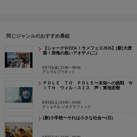
同じジャンルのおすすめ番組
【シャークWEEK！サメフェス2026】[新]大捜
索！深海の黒いアオザメ(二)
8月7日(金) 23:00～00:00
アニマルプラネット
ＰＯＬＥ ＴＯ ＰＯＬＥ〜未知への挑戦 Ｗ
ＩＴＨ ウィル・スミス 声：東地宏樹
8月8日(土) 03:00～04:00
ナショナル ジオグラフィック
[新]小学校〜それは小さな社会〜(日)