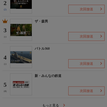
2
次回放送
(2)
ザ・森男
3
次回放送
(-)
バトル360
4
次回放送
(-)
新・みんなの鉄道
5
次回放送
(4)
もっと見る