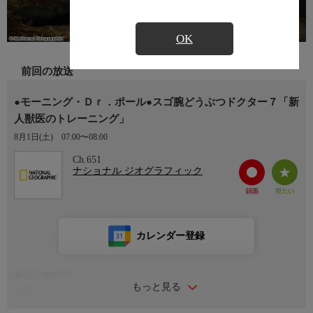
OK
前回の放送
●モーニング・Ｄｒ．ポール●スゴ腕どうぶつドクター７「新
人獣医のトレーニング」
8月1日(土)
07:00〜08:00
Ch.651
ナショナル ジオグラフィック
カレンダー登録
番組詳細内容
もっと見る
▼番組概要
今シーズンはポール夫妻の結婚50周年で幕を開ける。50年という