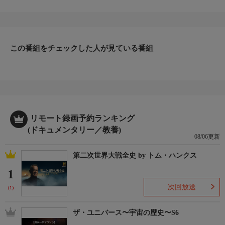
長い年月を祝うとともに、夫妻は結婚の誓いを新たにする。ま
た、ポール動物病院には新しいスタッフが仲間入り！新たな顔ぶ
れとともに、動物の命を救うため奮闘する。おなじみの飼い主た
ちも多数登場。品評会用の牛の不調や、生後間もない瀕死の猫、
この番組をチェックした人が見ている番組
そしてトナカイ牧場では最大のピンチが勃発。怒涛の展開に今シ
ーズンもドクター・ポールから目が離せない。
▼エピソード内容
ポール動物病院に新人のドクター・ニコールがやって来る。獣医
になることが子供の頃からの夢だった彼女はさっそく農場の牛や
ブタを相手に大活躍！一方、ドクター・ブレンダは足が悪い22歳
のロバ、性別不明の子ネコ、顔にしこりが出来たペットの子牛
リモート録画予約ランキング
を、ドクター・エミリーはまぶたを切った馬、立ち上がれなくな
(ドキュメンタリー／教養)
08/06更新
ったラブラドールを助けるために奮闘。その最中、コンゴウイン
コを生涯の伴侶と決めたテリナさんがクリニックを訪れる。
第二次世界大戦全史 by トム・ハンクス
1
次回放送
(1)
ザ・ユニバース〜宇宙の歴史〜S6