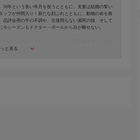
。50年という長い年月を祝うとともに、夫妻は結婚の誓い
タッフが仲間入り！新たな顔ぶれとともに、動物の命を救
。品評会用の牛の不調や、生後間もない瀕死の猫、そして
に今シーズンもドクター・ポールから目が離せない。
が始まる。クリニックには赤ちゃんに関するトラブルの連
争う事態にドクター・ポールたちは急いで向かう。クリニ
もっと見る
死の世話にもかかわらず、一向によくなる気配はない。ド
・ランディング牧場ではトナカイの母子に問題が発生す