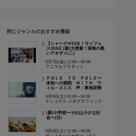
同じジャンルのおすすめ番組
【シャークWEEK！サメフェ
ス2026】[新]大捜索！深海の黒
いアオザメ(二)
8月7日(金) 23:00～00:00
アニマルプラネット
ＰＯＬＥ ＴＯ ＰＯＬＥ〜
未知への挑戦 ＷＩＴＨ ウ
ィル・スミス 声：東地宏樹
8月8日(土) 03:00～04:00
ナショナル ジオグラフィック
[新]小学校〜それは小さな社
会〜(日)
8月8日(土) 22:00～00:00
ディスカバリーチャンネル