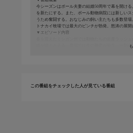
今シーズンはポール夫妻の結婚50周年で幕を開ける
を新たにする。また、ポール動物病院には新しいス
うため奮闘する。おなじみの飼い主たちも多数登場
トナカイ牧場では最大のピンチが勃発。怒涛の展開
▼エピソード内容
春を迎えたミシガン州では動物たちの出産ラッシュ
絡が続々と入る。農場では牛の難産が発生。一刻を
ックにやってきた目に異常のあるヤギ。飼い主の必
クター・エミリーは決断を迫られる。ルーフトップ
る。
この番組をチェックした人が見ている番組