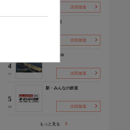
次回放送
(2)
ザ・森男
3
次回放送
(-)
バトル360
4
次回放送
(-)
新・みんなの鉄道
5
次回放送
(4)
もっと見る