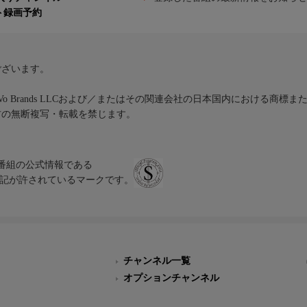
ト録画予約
ございます。
iVo Brands LLCおよび／またはその関連会社の日本国内における商標
材の無断複写・転載を禁じます。
、テレビ番組の公式情報である
スにのみ表記が許されているマークです。
チャンネル一覧
オプションチャンネル