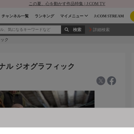
この夏、心を動かす作品特集 | J:COM TV
チャンネル一覧
ランキング
マイメニュー
J:COM STREAM
詳細検索
ィック
ョナル ジオグラフィック