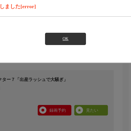
した[error]
OK
クター７「出産ラッシュで大騒ぎ」
録画予約
見たい