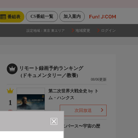
CS番組一覧
加入案内
番組表
地域変更
ログイン
設定地域：
東京 東エリア
リモート録画予約ランキング
(ドキュメンタリー／教養)
08/06更新
第二次世界大戦全史 by ト
ム・ハンクス
1
次回放送
(1)
ザ・ユニバース〜宇宙の歴
史〜S6
2