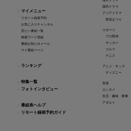
海外ドラマ
国内ドラマ
マイメニュー
アジアドラマ
リモート録画予約
韓流まつり
お気に入りチャンネル
スポーツ
見たい番組一覧
プロ野球
検索ワード登録
サッカー
番組お知らせメール
ゴルフ
マイ番組ページ
テニス
ランキング
アニメ・キッズ
ディズニー
特集一覧
音楽
フォトインタビュー
エンタメ
生活・趣味・教養
アダルト
番組表ヘルプ
リモート録画予約ガイド