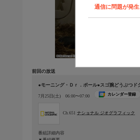
通信に問題が発生しま
前回の放送
●モーニング・Ｄｒ．ポール●スゴ腕どうぶつド
カレンダー登録
7月25日(土)
06:00〜07:00
Ch.651
ナショナル ジオグラフィック
番組詳細内容
▼番組概要