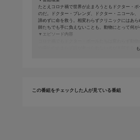
たとえコロナ禍で世界が止まろうともドクター・ポ
のだ。ドクター・ブレンダ、ドクター・ニコール、
諦めずに命を救う。相変わらずクリニックにはあら
師たちでも手に負えないことも。動物にとって何が
▼エピソード内容
コロナ禍でもドクター・ポールたちは変わらず動物
や嘔吐の止まらず餌が食べられない犬が来院する。
嘔吐の原因は何なのか。元通りの元気な姿に戻そう
た馬も。馬にとって脚のケガは致命的だ。しかも馬
この番組をチェックした人が見ている番組