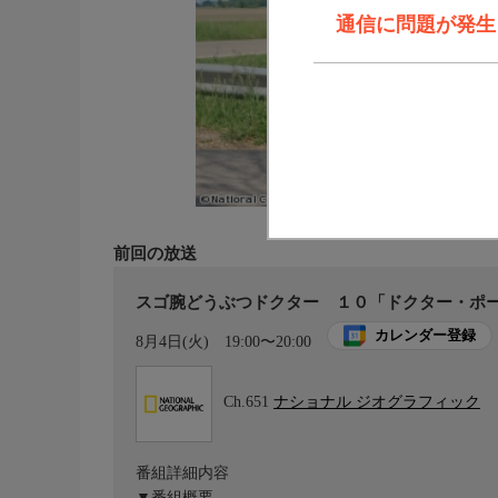
通信に問題が発生しま
前回の放送
スゴ腕どうぶつドクター １０「ドクター・ポー
カレンダー登録
8月4日(火)
19:00〜20:00
Ch.651
ナショナル ジオグラフィック
番組詳細内容
▼番組概要