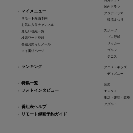
海外ドラマ
国内ドラマ
マイメニュー
アジアドラマ
リモート録画予約
韓流まつり
お気に入りチャンネル
スポーツ
見たい番組一覧
プロ野球
検索ワード登録
サッカー
番組お知らせメール
ゴルフ
マイ番組ページ
テニス
ランキング
アニメ・キッズ
ディズニー
特集一覧
音楽
フォトインタビュー
エンタメ
生活・趣味・教養
アダルト
番組表ヘルプ
リモート録画予約ガイド