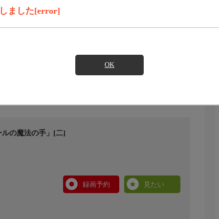
した[error]
OK
ルの魔法の手」[二]
録画予約
見たい