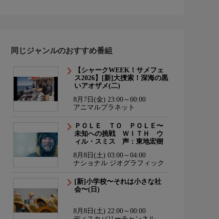
同じジャンルのおすすめ番組
【シャークWEEK！サメフェ
ス2026】[新]大捜索！深海の黒
いアオザメ(二)
8月7日(金) 23:00～00:00
アニマルプラネット
ＰＯＬＥ ＴＯ ＰＯＬＥ〜
未知への挑戦 ＷＩＴＨ ウ
ィル・スミス 声：東地宏樹
8月8日(土) 03:00～04:00
ナショナル ジオグラフィック
[新]小学校〜それは小さな社
会〜(日)
8月8日(土) 22:00～00:00
ディスカバリーチャンネル