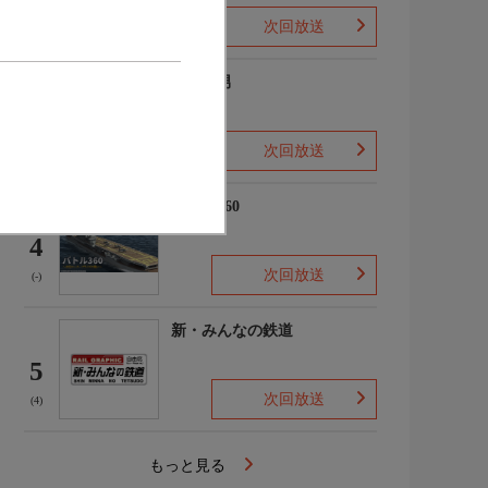
次回放送
(2)
ザ・森男
3
次回放送
(-)
バトル360
4
次回放送
(-)
新・みんなの鉄道
5
次回放送
(4)
もっと見る