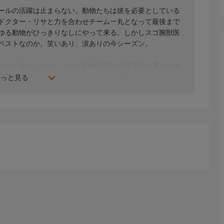
ールの活躍は止まらない。動物たちは彼を必要としている
ドクター・リサと力を合わせチーム一丸となって最後まで
ゆる動物がひっきりなしにやって来る。しかしスゴ腕獣医
ベストなのか。笑いあり、涙ありの今シーズン。
の命を救っている。ポール動物病院に交通事故に遭った犬
頭部に外傷のある犬のケガはどこまで深刻なのか。そして
もっと見る
とドクターたちは治療に当たる。さらには脚に重傷を負っ
は妊娠していた。母子ともに助かる方法を必死で探る。