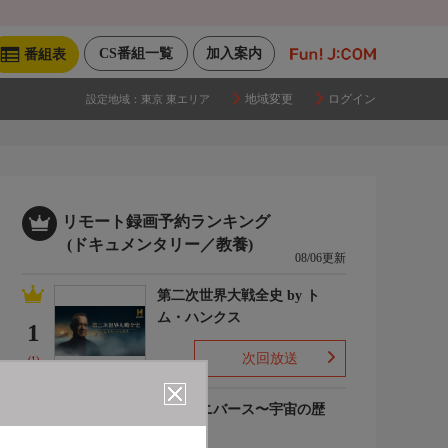
CS番組一覧
加入案内
番組表
地域変更
ログイン
設定地域：
東京 東エリア
リモート録画予約ランキング
(ドキュメンタリー／教養)
08/06更新
第二次世界大戦全史 by ト
ム・ハンクス
1
次回放送
(1)
ザ・ユニバース〜宇宙の歴
史〜S6
2