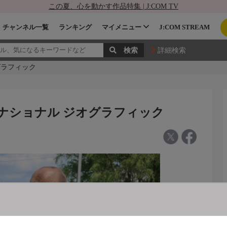
この夏、心を動かす作品特集 | J:COM TV
チャンネル一覧
ランキング
マイメニュー
J:COM STREAM
詳細検索
グラフィック
 ナショナル ジオグラフィック