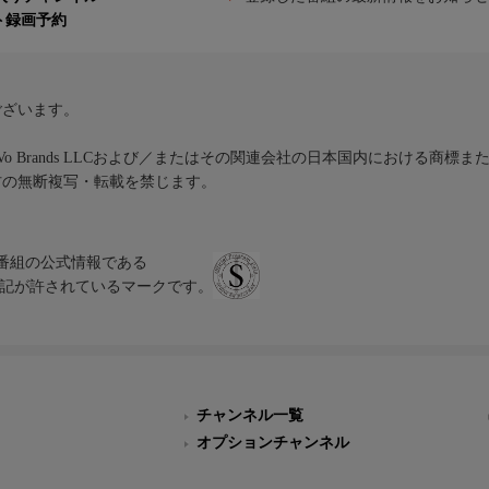
ト録画予約
ございます。
iVo Brands LLCおよび／またはその関連会社の日本国内における商標
材の無断複写・転載を禁じます。
、テレビ番組の公式情報である
スにのみ表記が許されているマークです。
チャンネル一覧
オプションチャンネル