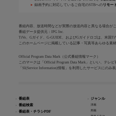
録画予約に対応しているご自宅のSTBへの
リモー
番組内容、放送時間などが実際の放送内容と異なる場合が
番組データ提供元：IPG Inc.
TiVo、Gガイド、G-GUIDE、およびGガイドロゴは、米国T
このホームページに掲載している記事・写真等あらゆる素
Official Program Data Mark（公式番組情報マーク）
このマークは「Official Program Data Mark」といい
「SI(Service Information)情報」を利用したサービ
番組表
ジャンル
番組検索
洋画
邦画
番組表・チラシPDF