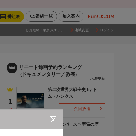
CS番組一覧
加入案内
番組表
地域変更
ログイン
設定地域：
東京 東エリア
リモート録画予約ランキング
(ドキュメンタリー／教養)
07/30更新
第二次世界大戦全史 by ト
ム・ハンクス
1
次回放送
(1)
ザ・ユニバース〜宇宙の歴
史〜S6
2