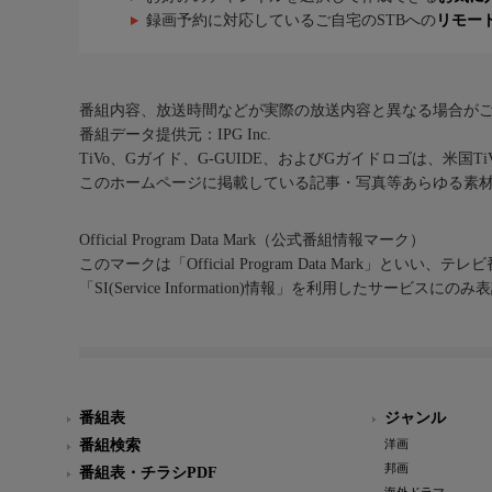
録画予約に対応しているご自宅のSTBへの
リモー
番組内容、放送時間などが実際の放送内容と異なる場合が
番組データ提供元：IPG Inc.
TiVo、Gガイド、G-GUIDE、およびGガイドロゴは、米国T
このホームページに掲載している記事・写真等あらゆる素
Official Program Data Mark（公式番組情報マーク）
このマークは「Official Program Data Mark」といい
「SI(Service Information)情報」を利用したサービ
番組表
ジャンル
番組検索
洋画
邦画
番組表・チラシPDF