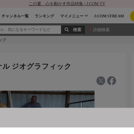
この夏、心を動かす作品特集 | J:COM TV
チャンネル一覧
ランキング
マイメニュー
J:COM STREAM
詳細検索
ック
ョナル ジオグラフィック