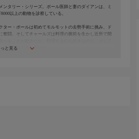
メンタリー・シリーズ。ポール医師と妻のダイアンは、ミ
8000以上の動物を診察している。
クター・ポールは初めてモルモットの去勢手術に挑み、ド
に奮闘。そしてチャールズは料理の腕前を生かし近所で開
食べることが好きだが、料理するのも好きなのだ。そして
して結果はどうなるのか。
もっと見る