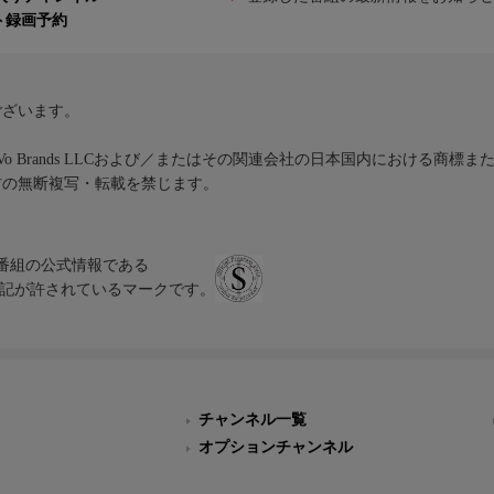
ト録画予約
ございます。
iVo Brands LLCおよび／またはその関連会社の日本国内における商標
材の無断複写・転載を禁じます。
、テレビ番組の公式情報である
スにのみ表記が許されているマークです。
チャンネル一覧
オプションチャンネル