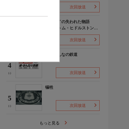
次回放送
(-)
ポンペイの失われた物語
WITH トム・ヒドルストン
3
声:平川大輔
次回放送
(-)
新・みんなの鉄道
4
次回放送
(-)
犠牲
5
次回放送
(-)
もっと見る