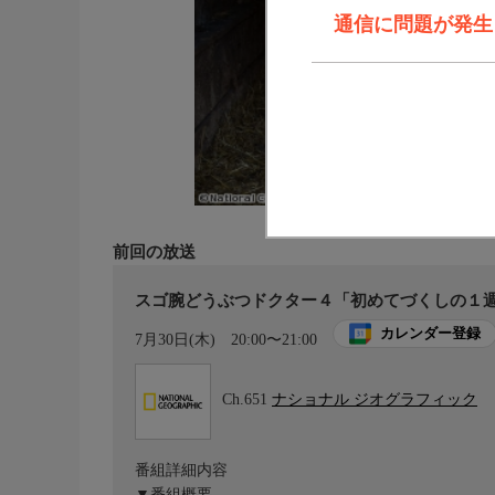
通信に問題が発生しま
前回の放送
スゴ腕どうぶつドクター４「初めてづくしの１週
カレンダー登録
7月30日(木)
20:00〜21:00
Ch.651
ナショナル ジオグラフィック
番組詳細内容
▼番組概要