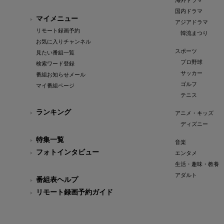
海外ドラマ
国内ドラマ
マイメニュー
アジアドラマ
リモート録画予約
韓流まつり
お気に入りチャンネル
スポーツ
見たい番組一覧
プロ野球
検索ワード登録
サッカー
番組お知らせメール
ゴルフ
マイ番組ページ
テニス
ランキング
アニメ・キッズ
ディズニー
特集一覧
音楽
フォトインタビュー
エンタメ
生活・趣味・教養
アダルト
番組表ヘルプ
リモート録画予約ガイド