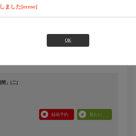
した[error]
OK
間」[二]
録画予約
見たい