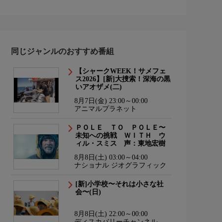
同じジャンルのおすすめ番組
【シャークWEEK！サメフェ
ス2026】[新]大捜索！深海の黒
いアオザメ(二)
8月7日(金) 23:00～00:00
アニマルプラネット
ＰＯＬＥ ＴＯ ＰＯＬＥ〜
未知への挑戦 ＷＩＴＨ ウ
ィル・スミス 声：東地宏樹
8月8日(土) 03:00～04:00
ナショナル ジオグラフィック
[新]小学校〜それは小さな社
会〜(日)
8月8日(土) 22:00～00:00
ディスカバリーチャンネル