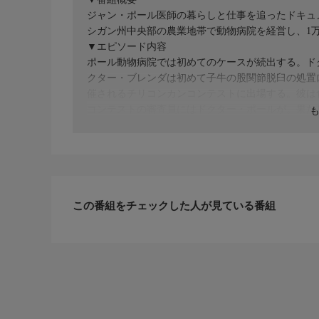
ジャン・ポール医師の暮らしと仕事を追ったドキュ
シガン州中央部の農業地帯で動物病院を経営し、1万
▼エピソード内容
ポール動物病院では初めてのケースが続出する。ド
クター・ブレンダは初めて子牛の股関節脱臼の処置
催されるチリコンカンコンテストに出場する。彼は
コンテストの審査員にはドクター・ポールが。果た
この番組をチェックした人が見ている番組