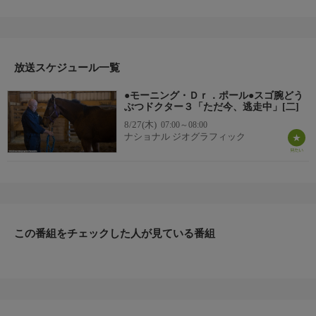
シリーズいよいよ第3シーズンが登場！ポール医師と妻のダイア
ンは、ミシガン州中央部の農業地帯で動物病院を経営し、1万
8000以上の動物を診察している。今シーズンでは、息子のチャー
ルズが帰郷するなど、家族のドタバタ劇に拍車がかかる！もちろ
放送スケジュール一覧
んポール医師の神の手とも言える診察術も満載。
▼エピソード内容
●モーニング・Ｄｒ．ポール●スゴ腕どう
いつも通りの往診へ出かけた２人…ところが牛は森へ逃走！一
ぶつドクター３「ただ今、逃走中」[二]
方、外来にはグルグル回り続ける犬のルーシー、腎臓をやられた
8/27(木)
07:00～08:00
ヘアレスキャットのソロモン、なぜか大きくならないアリゲータ
ナショナル ジオグラフィック
ーが次々と訪れまたまた大混乱！そして、昔なじみの牧場を訪れ
ていたドクター・ポールは若い馬ダスティーの事故に遭遇する。
チャールズはメカ音痴の両親に代わって古くなったクリニックの
コンピュータシステム刷新に取り組むことにするが…。
この番組をチェックした人が見ている番組