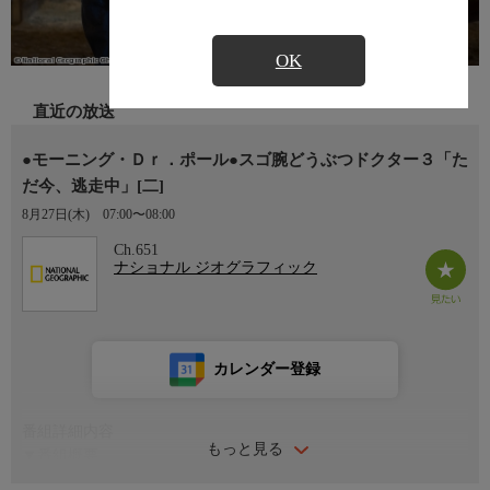
OK
直近の放送
●モーニング・Ｄｒ．ポール●スゴ腕どうぶつドクター３「た
だ今、逃走中」[二]
8月27日(木)
07:00〜08:00
Ch.651
ナショナル ジオグラフィック
カレンダー登録
番組詳細内容
もっと見る
▼番組概要
ジャン・ポール医師の暮らしと仕事を追ったドキュメンタリー・