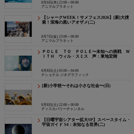
8月6日(木) 23:00～00:00
アニマルプラネット
【シャークWEEK！サメフェス2026】[新]大捜
索！深海の黒いアオザメ(二)
8月7日(金) 23:00～00:00
アニマルプラネット
ＰＯＬＥ ＴＯ ＰＯＬＥ〜未知への挑戦 Ｗ
ＩＴＨ ウィル・スミス 声：東地宏樹
8月8日(土) 03:00～04:00
ナショナル ジオグラフィック
[新]小学校〜それは小さな社会〜(日)
8月8日(土) 22:00～00:00
ディスカバリーチャンネル
【日曜宇宙シアター拡大SP】スペースタイム・
宇宙ガイド S4：未知なる世界(二)