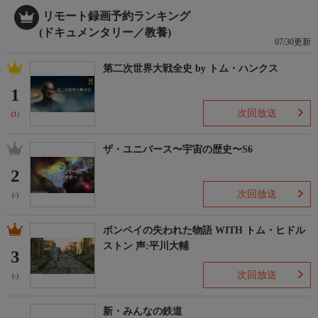
リモート録画予約ランキング
(ドキュメンタリー／教養)
07/30更新
第二次世界大戦全史 by トム・ハンクス
1
次回放送
(1)
ザ・ユニバース〜宇宙の歴史〜S6
2
次回放送
(-)
ポンペイの失われた物語 WITH トム・ヒドル
ストン 声:平川大輔
3
次回放送
(-)
新・みんなの鉄道