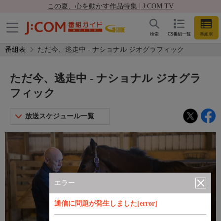
この夏、心を動かす作品特集 | J:COM TV
検索
CS番組一覧
番組表
番組表
ただ今、逃走中 - ナショナル ジオグラフィック
ただ今、逃走中 - ナショナル ジオグラ
フィック
放送スケジュール一覧
エラー
通信に問題が発生しました[error]