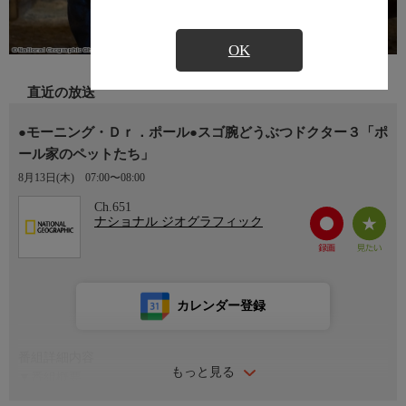
OK
直近の放送
●モーニング・Ｄｒ．ポール●スゴ腕どうぶつドクター３「ポ
ール家のペットたち」
8月13日(木)
07:00〜08:00
Ch.651
ナショナル ジオグラフィック
カレンダー登録
番組詳細内容
もっと見る
▼番組概要
ジャン・ポール医師の暮らしと仕事を追ったドキュメンタリー・