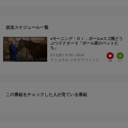
シリーズいよいよ第3シーズンが登場！ポール医師と妻のダイア
ンは、ミシガン州中央部の農業地帯で動物病院を経営し、1万
8000以上の動物を診察している。今シーズンでは、息子のチャー
ルズが帰郷するなど、家族のドタバタ劇に拍車がかかる！もちろ
放送スケジュール一覧
んポール医師の神の手とも言える診察術も満載。
▼エピソード内容
●モーニング・Ｄｒ．ポール●スゴ腕どう
ミシガン州は夏真っ盛り。出産する動物も多く、ポール医師とチ
ぶつドクター３「ポール家のペットた
ャールズ、ブレンダ医師は日々忙しくしている。無事な出産ばか
ち」
りではないからだ。ポール医師とブレンダ医師は猫や犬、牛の母
8/13(木)
07:00～08:00
ナショナル ジオグラフィック
親の命を救う。今回はポール家のペットたちも登場。ケガをした
アヒルは緊急手術を受けることに。チャールズの飼い犬アテナも
避妊手術のためクリニックにやってくるが、簡単なはずの処置に
珍しくポール医師は手間取り、焦りを見せる。
この番組をチェックした人が見ている番組