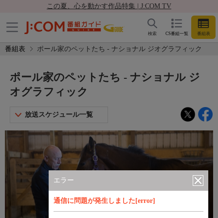
この夏、心を動かす作品特集 | J:COM TV
検索
CS番組一覧
番組表
番組表
ポール家のペットたち - ナショナル ジオグラフィック
ポール家のペットたち - ナショナル ジ
オグラフィック
放送スケジュール一覧
エラー
通信に問題が発生しました[error]