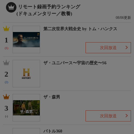
リモート録画予約ランキング
(ドキュメンタリー／教養)
08/06更新
第二次世界大戦全史 by トム・ハンクス
1
次回放送
(1)
ザ・ユニバース〜宇宙の歴史〜S6
2
(2)
ザ・森男
3
次回放送
(-)
バトル360