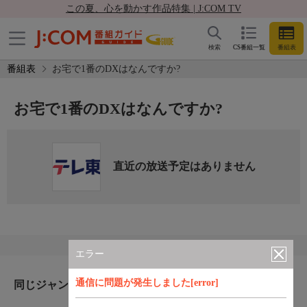
この夏、心を動かす作品特集 | J:COM TV
検索
CS番組一覧
番組表
番組表
お宅で1番のDXはなんですか?
お宅で1番のDXはなんですか?
直近の放送予定はありません
エラー
通信に問題が発生しました[error]
同じジャンルのおすすめ番組