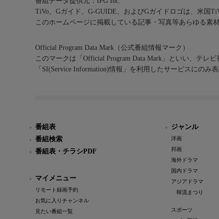
番組データ提供元：IPG Inc.
TiVo、Gガイド、G-GUIDE、およびGガイドロゴは、米国T
このホームページに掲載している記事・写真等あらゆる素
Official Program Data Mark（公式番組情報マーク）
このマークは「Official Program Data Mark」といい
「SI(Service Information)情報」を利用したサービ
番組表
ジャンル
番組検索
洋画
邦画
番組表・チラシPDF
海外ドラマ
国内ドラマ
マイメニュー
アジアドラマ
リモート録画予約
韓流まつり
お気に入りチャンネル
スポーツ
見たい番組一覧