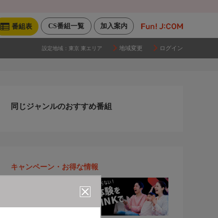
CS番組一覧
加入案内
番組表
地域変更
ログイン
設定地域：
東京 東エリア
同じジャンルのおすすめ番組
キャンペーン・お得な情報