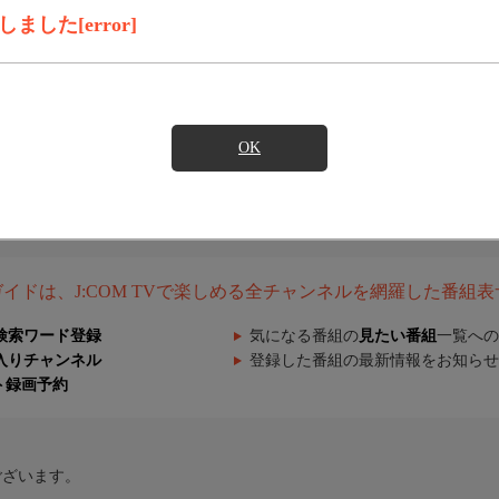
した[error]
OK
組ガイドは、J:COM TVで楽しめる全チャンネルを網羅した番組
検索ワード登録
気になる番組の
見たい番組
一覧への
入りチャンネル
登録した番組の最新情報をお知らせ
ト録画予約
ございます。