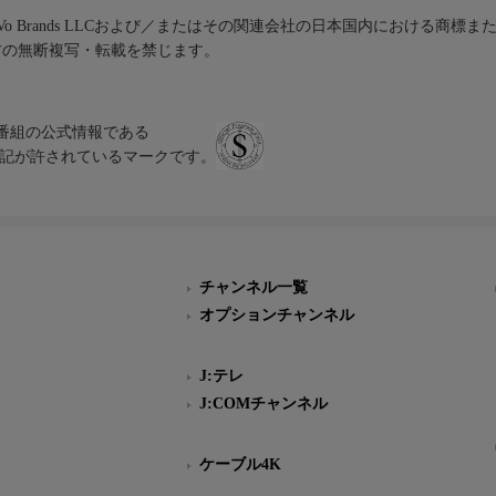
iVo Brands LLCおよび／またはその関連会社の日本国内における商標
材の無断複写・転載を禁じます。
、テレビ番組の公式情報である
スにのみ表記が許されているマークです。
チャンネル一覧
オプションチャンネル
J:テレ
J:COMチャンネル
ケーブル4K