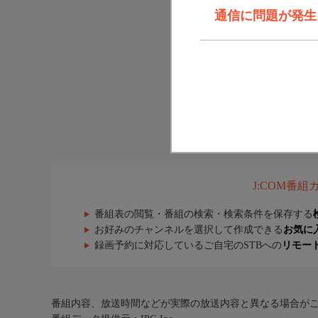
通信に問題が発生しま
J:COM番
番組表の閲覧・番組の検索・検索条件を保存する
お好みのチャンネルを選択して作成できる
お気に
録画予約に対応しているご自宅のSTBへの
リモー
番組内容、放送時間などが実際の放送内容と異なる場合が