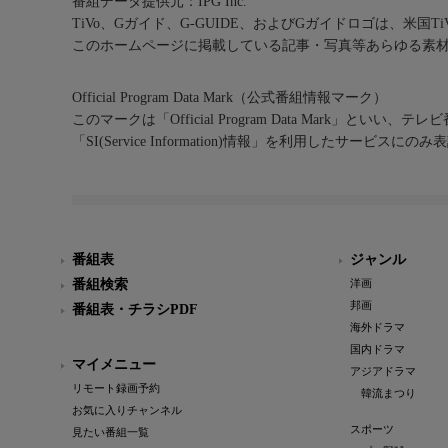
番組データ提供元：IPG Inc.
TiVo、Gガイド、G-GUIDE、およびGガイドロゴは、米国T
このホームページに掲載している記事・写真等あらゆる素
Official Program Data Mark（公式番組情報マーク）
このマークは「Official Program Data Mark」といい
「SI(Service Information)情報」を利用したサービ
番組表
ジャンル
番組検索
洋画
邦画
番組表・チラシPDF
海外ドラマ
国内ドラマ
マイメニュー
アジアドラマ
リモート録画予約
韓流まつり
お気に入りチャンネル
スポーツ
見たい番組一覧