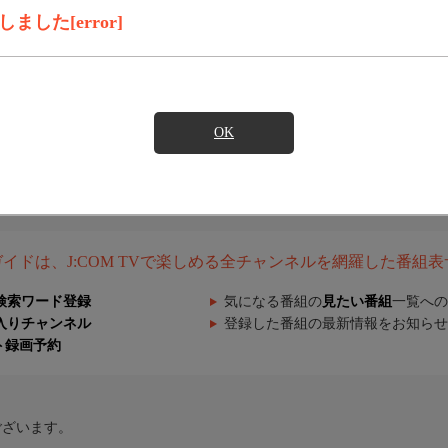
した[error]
OK
組ガイドは、J:COM TVで楽しめる全チャンネルを網羅した番組
検索ワード登録
気になる番組の
見たい番組
一覧への
入りチャンネル
登録した番組の最新情報をお知らせ
ト録画予約
ございます。