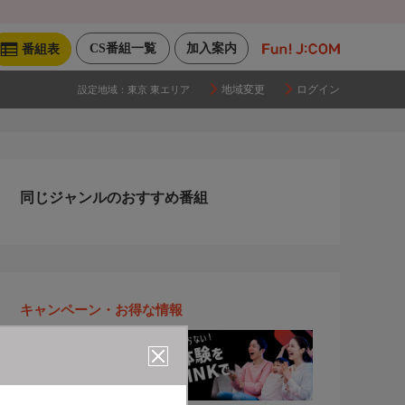
CS番組一覧
加入案内
番組表
地域変更
ログイン
設定地域：
東京 東エリア
同じジャンルのおすすめ番組
キャンペーン・お得な情報