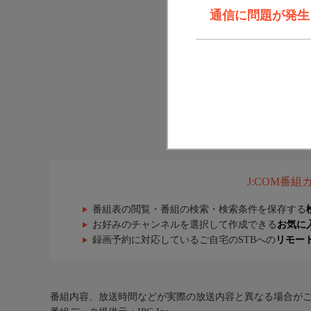
通信に問題が発生しま
J:COM番
番組表の閲覧・番組の検索・検索条件を保存する
お好みのチャンネルを選択して作成できる
お気に
録画予約に対応しているご自宅のSTBへの
リモー
番組内容、放送時間などが実際の放送内容と異なる場合が