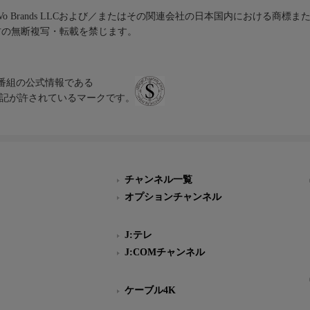
iVo Brands LLCおよび／またはその関連会社の日本国内における商標
材の無断複写・転載を禁じます。
、テレビ番組の公式情報である
スにのみ表記が許されているマークです。
チャンネル一覧
オプションチャンネル
J:テレ
J:COMチャンネル
ケーブル4K