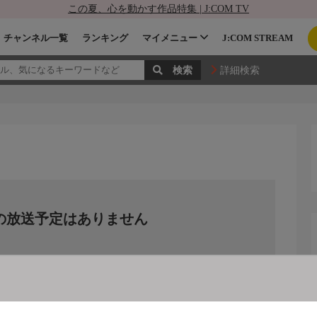
この夏、心を動かす作品特集 | J:COM TV
チャンネル一覧
ランキング
マイメニュー
J:COM STREAM
詳細検索
の放送予定はありません