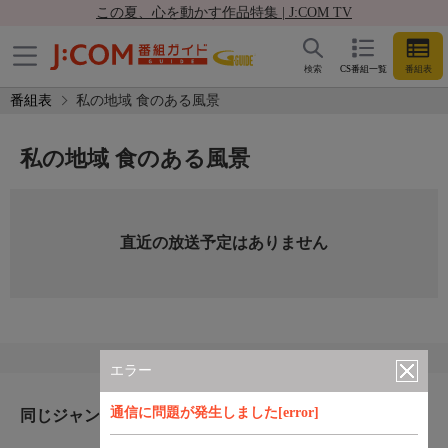
この夏、心を動かす作品特集 | J:COM TV
検索
CS番組一覧
番組表
番組表
私の地域 食のある風景
私の地域 食のある風景
直近の放送予定はありません
エラー
通信に問題が発生しました[error]
同じジャンルのおすすめ番組