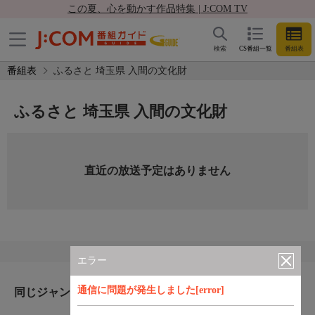
この夏、心を動かす作品特集 | J:COM TV
検索
CS番組一覧
番組表
番組表
ふるさと 埼玉県 入間の文化財
ふるさと 埼玉県 入間の文化財
直近の放送予定はありません
エラー
通信に問題が発生しました[error]
同じジャンルのおすすめ番組