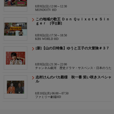
8月9日(日) 12:00～12:30
MONDOTV HD
この地域の歌王 Ｄｏｎ Ｑｕｉｘｏｔｅ Ｓｉｎ
ｇｅｒ [字][新]
8月9日(日) 17:50～18:50
KBS WORLD HD
[新]【山の日特集】ゆうと王子の大冒険＃３７
8月9日(日) 21:30～22:00
チャンネル銀河 歴史ドラマ・サスペンス・日本のうた
志村けんのバカ殿様 秋一番 笑い咲きスペシャ
ル
8月10日(月) 06:00～07:50
ファミリー劇場HD