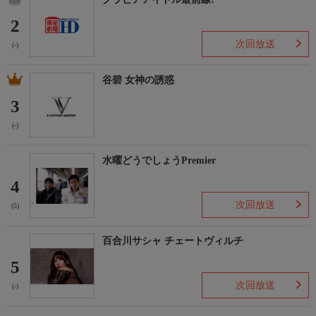
2
次回放送
(-)
谷碧 女神の誘惑
3
(-)
水曜どうでしょうPremier
4
次回放送
(5)
百合川サシャ チェートヴィルチ
5
次回放送
(-)