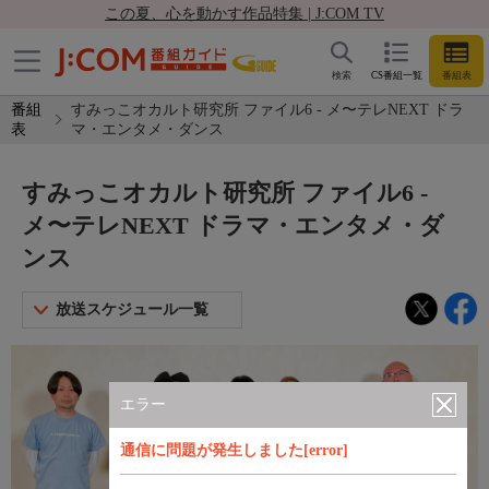
この夏、心を動かす作品特集 | J:COM TV
検索
CS番組一覧
番組表
番組
すみっこオカルト研究所 ファイル6 - メ〜テレNEXT ドラ
表
マ・エンタメ・ダンス
すみっこオカルト研究所 ファイル6 -
メ〜テレNEXT ドラマ・エンタメ・ダ
ンス
放送スケジュール一覧
エラー
通信に問題が発生しました[error]