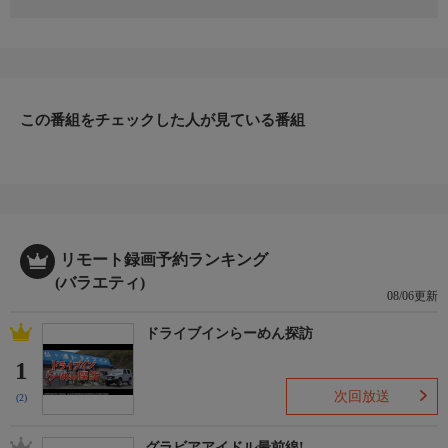
不思議ニュースサイト「ＴＯＣＡＮＡ」総裁・角由紀子を筆頭
に、東京スポーツ、実話ナックルズなどのスゴ腕記者たちを交え
て、とっておきのオカルト話をタレ込み合う激ヤバ！オカルトー
ク番組。第６弾からハリウッドザコシショウが新たにＭＣとして
参戦！／出演：角由紀子（ＴＯＣＡＮＡ 総裁）、ハリウッドザ
コシショウ、種井一司（東京スポーツ記者）、バーガー菊池（実
この番組をチェックした人が見ている番組
話ナックルズ）、大赤見ノヴ（ナナフシギ）／５５分
詳細２
２０２３年４月初放送
リモート録画予約ランキング
(バラエティ)
08/06更新
ドライブインらーめん探訪
1
次回放送
(2)
グラビアアイドル最前線!