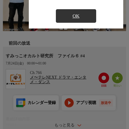
OK
前回の放送
すみっこオカルト研究所 ファイル６ #4
7月24日(金)
00:00〜01:00
Ch.766
メ〜テレNEXT ドラマ・エンタ
メ・ダンス
カレンダー登録
アプリ視聴
放送中
番組詳細内容
もっと見る
詳細１