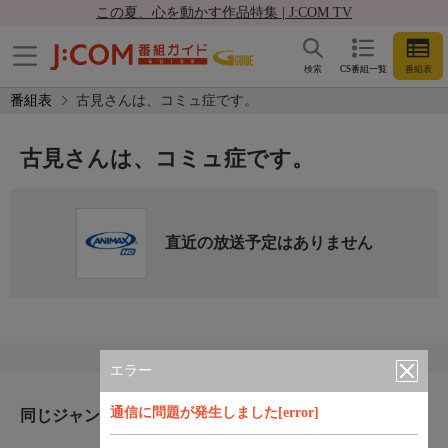
この夏、心を動かす作品特集 | J:COM TV
検索
CS番組一覧
番組表
番組表
古見さんは、コミュ症です。
古見さんは、コミュ症です。
直近の放送予定はありません
エラー
通信に問題が発生しました[error]
同じジャンルのおすすめ番組