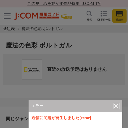
この夏、心を動かす作品特集 | J:COM TV
検索
CS番組一覧
番組表
番組表
魔法の色彩 ポルトガル
魔法の色彩 ポルトガル
直近の放送予定はありません
エラー
通信に問題が発生しました[error]
同じジャンルのおすすめ番組