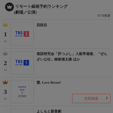
リモート録画予約ランキング
(劇場／公演)
07/30更新
四段目
1
(-)
落語研究会「肝つぶし」入船亭扇遊、「ぜん
ざい公社」柳家権太楼 ほか
2
(-)
愛, Love Revue!
3
次回放送
(-)
よしもと新喜劇