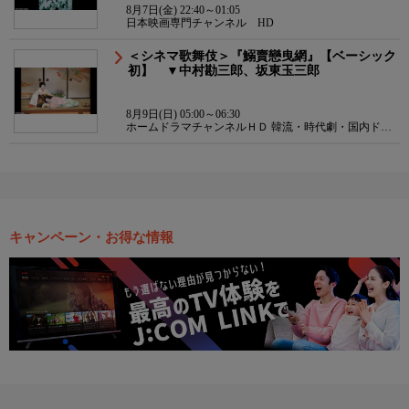
8月7日(金) 22:40～01:05
日本映画専門チャンネル HD
＜シネマ歌舞伎＞『鰯賣戀曳網』【ベーシック
初】 ▼中村勘三郎、坂東玉三郎
8月9日(日) 05:00～06:30
ホームドラマチャンネルＨＤ 韓流・時代劇・国内ドラ
マ
キャンペーン・お得な情報