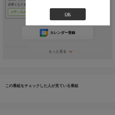
必要となります。
お申し込みはこちら
ご利用料金はこちら
OK
カレンダー登録
番組詳細内容
もっと見る
番組内容
◆衛星演芸招待席＜落語＞◆
碁がたき同士が、今日は「待った」なしで碁打ちはじめる。しば
らくして形勢の悪い方が「待った」と言い出す。相手は待てない
と言い、お互い「待て」、「待てない」と強情を張る。あげくの
果てに一方はおととしの暮れに金を貸したのを恩に着せ、返す日
この番組をチェックした人が見ている番組
を延ばしてくれと言われた時に、「待った」してあげたではない
かと言い出す…。
番組内容
（2024年9月7日 有楽町よみうりホール 映画『男はつらいよ』
公開55周年記念「落語とトークと寅次郎 リターンズ！」より）