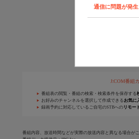
通信に問題が発生しま
J:COM番
番組表の閲覧・番組の検索・検索条件を保存する
お好みのチャンネルを選択して作成できる
お気に
録画予約に対応しているご自宅のSTBへの
リモー
番組内容、放送時間などが実際の放送内容と異なる場合が