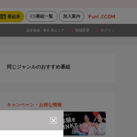
CS番組一覧
加入案内
番組表
地域変更
ログイン
設定地域：
東京 東エリア
同じジャンルのおすすめ番組
キャンペーン・お得な情報