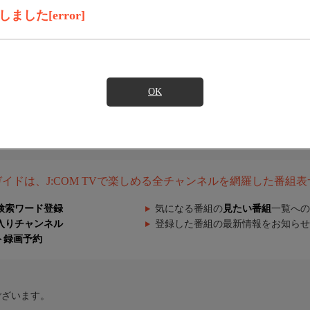
した[error]
OK
組ガイドは、J:COM TVで楽しめる全チャンネルを網羅した番組
検索ワード登録
気になる番組の
見たい番組
一覧への
入りチャンネル
登録した番組の最新情報をお知らせ
ト録画予約
ございます。