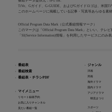
番組データ提供元：IPG Inc.
TiVo、Gガイド、G-GUIDE、およびGガイドロゴは、米国T
このホームページに掲載している記事・写真等あらゆる素
Official Program Data Mark（公式番組情報マーク）
このマークは「Official Program Data Mark」といい
「SI(Service Information)情報」を利用したサービ
番組表
ジャンル
番組検索
洋画
邦画
番組表・チラシPDF
海外ドラマ
国内ドラマ
マイメニュー
アジアドラマ
リモート録画予約
韓流まつり
お気に入りチャンネル
スポーツ
見たい番組一覧