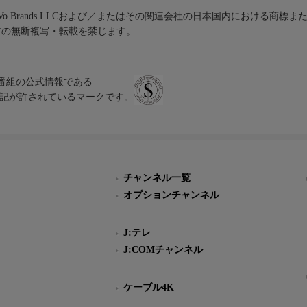
iVo Brands LLCおよび／またはその関連会社の日本国内における商標
材の無断複写・転載を禁じます。
、テレビ番組の公式情報である
スにのみ表記が許されているマークです。
チャンネル一覧
オプションチャンネル
J:テレ
J:COMチャンネル
ケーブル4K