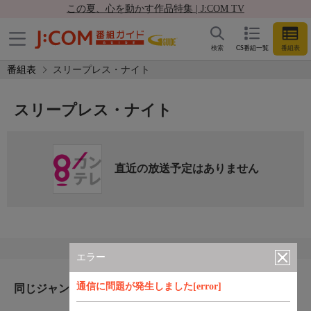
この夏、心を動かす作品特集 | J:COM TV
検索
CS番組一覧
番組表
番組表
スリープレス・ナイト
スリープレス・ナイト
直近の放送予定はありません
エラー
通信に問題が発生しました[error]
同じジャンルのおすすめ番組