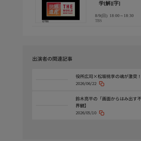
学[解][字]
公式ページ http://www.tbs.co.jp/heritage/
8/9(日)
18:00～18:30
Instagramのアカウントはこちら!
TBS
http://www.instagram.com/tbs_heritage
facebookのアカウントはこちら!
http://www.facebook.com/heritage.TBS
出演者の関連記事
公式ページ2
Xのアカウントはこちら!
役所広司×松坂桃李の魂が激突
@heritage_TBS
2026/06/22
http://twitter.com/heritage_TBS
鈴木亮平の「画面からはみ出す不快
YouTubeチャンネルはこちら!
界観】
https://www.youtube.com/channel/UCiBzP94GzT4C_aZ
2026/05/10
おことわり
番組の内容と放送時間は、変更になる場合がありま