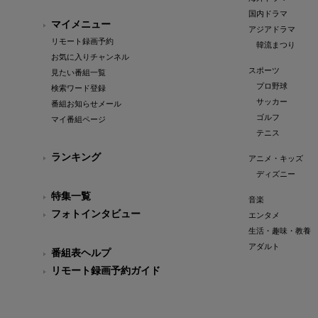
国内ドラマ
マイメニュー
アジアドラマ
リモート録画予約
韓流まつり
お気に入りチャンネル
スポーツ
見たい番組一覧
プロ野球
検索ワード登録
サッカー
番組お知らせメール
ゴルフ
マイ番組ページ
テニス
ランキング
アニメ・キッズ
ディズニー
特集一覧
音楽
フォトインタビュー
エンタメ
生活・趣味・教養
アダルト
番組表ヘルプ
リモート録画予約ガイド