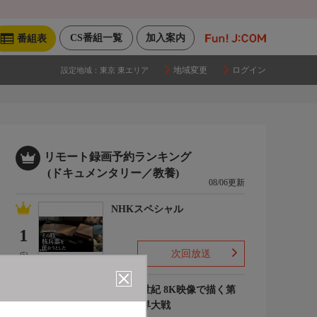
CS番組一覧
加入案内
番組表
地域変更
ログイン
設定地域：
東京 東エリア
リモート録画予約ランキング
(ドキュメンタリー／教養)
08/06更新
NHKスペシャル
1
次回放送
(5)
映像の世紀 8K映像で描く第
二次世界大戦
2