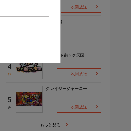
次回放送
(1)
歴史探偵
3
(4)
出没!アド街ック天国
4
次回放送
(3)
クレイジージャーニー
5
次回放送
(9)
もっと見る