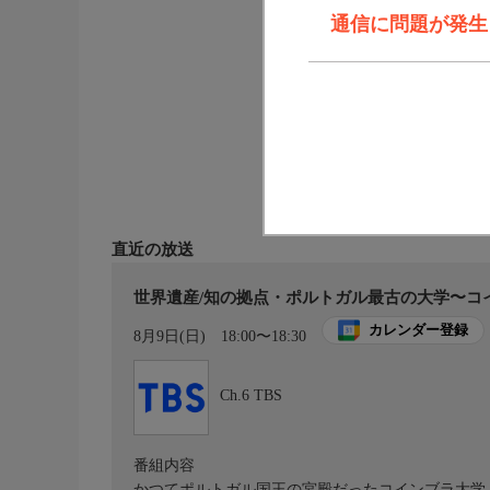
通信に問題が発生しま
直近の放送
世界遺産/知の拠点・ポルトガル最古の大学〜コイン
カレンダー登録
8月9日(日)
18:00〜18:30
Ch.6
TBS
番組内容
かつてポルトガル国王の宮殿だったコインブラ大学