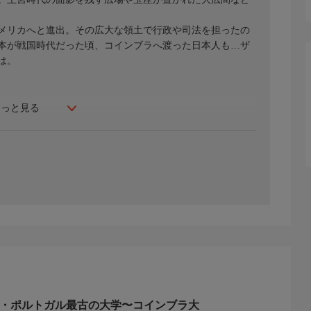
メリカへと進出。その広大な領土で行政や司法を担ったの
本が戦国時代だった頃、コインブラへ渡った日本人も…ザ
は。
もっと見る
群
点・ポルトガル最古の大学〜コインブラ大