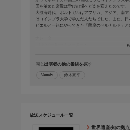
国を治めた宮殿は学びの場へと姿を変えたのです。
大航海時代、ポルトガルはアフリカ、アジア、南ア
はコインブラ大学で学んだ人たちでした。また、日
ビエルと一緒にやってきた「薩摩のベルナルド」と
ナレーター
<ナビゲーター/ナレーター>
鈴木亮平
テーマ曲
同じ出演者の他の番組を探す
<テーマ曲> 「軌跡」Vaundy
Vaundy
鈴木亮平
次回内容
次回8月16日の放送は、西ノルウェーのフィヨルド
公式ページ
番組「世界遺産」はTVerで見逃し配信中
番組をもう一度ご覧になりたい方はぜひTVerで!
放送スケジュール一覧
お気に入り登録もお願いします
世界遺産/知の拠