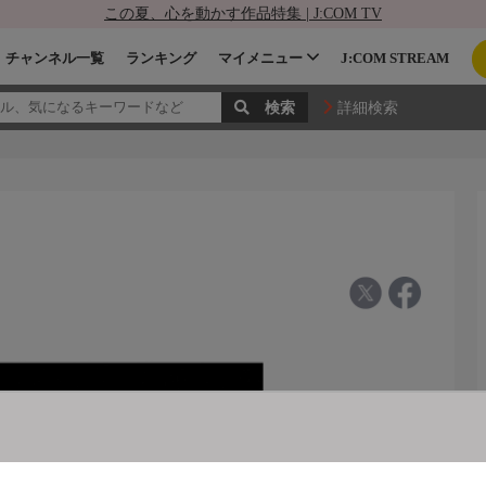
この夏、心を動かす作品特集 | J:COM TV
チャンネル一覧
ランキング
マイメニュー
J:COM STREAM
詳細検索