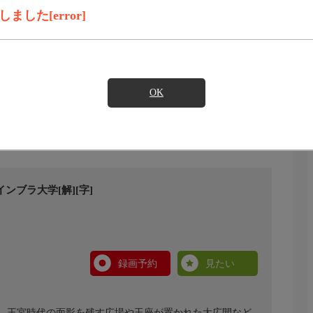
した[error]
OK
ブラ大学[解][字]
録画予約
見たい
。王宮時代の面影を残す広場や玉座が置かれた大広間など