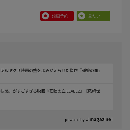
録画予約
見たい
！昭和ヤクザ映画の熱をよみがえらせた傑作『孤狼の血』
感」がすごすぎる映画『孤狼の血 LEVEL2』【尾崎世
6-lw8zSA
J:magazine!
powered by
す。