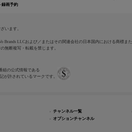
ト録画予約
ございます。
iVo Brands LLCおよび／またはその関連会社の日本国内における商標
材の無断複写・転載を禁じます。
、テレビ番組の公式情報である
スにのみ表記が許されているマークです。
チャンネル一覧
オプションチャンネル