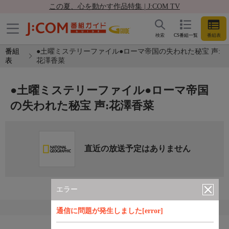
この夏、心を動かす作品特集 | J:COM TV
検索
CS番組一覧
番組表
番組
●土曜ミステリーファイル●ローマ帝国の失われた秘宝 声:
表
花澤香菜
●土曜ミステリーファイル●ローマ帝国
の失われた秘宝 声:花澤香菜
直近の放送予定はありません
エラー
通信に問題が発生しました[error]