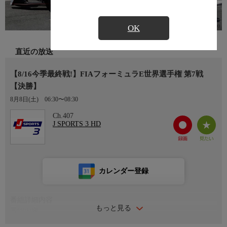
OK
直近の放送
【8/16今季最終戦!】FIAフォーミュラE世界選手権 第7戦
【決勝】
8月8日(土)
06:30〜08:30
Ch.407
J SPORTS 3 HD
カレンダー登録
番組詳細内容
もっと見る
番組内容
第7戦 ベルリン(ドイツ)