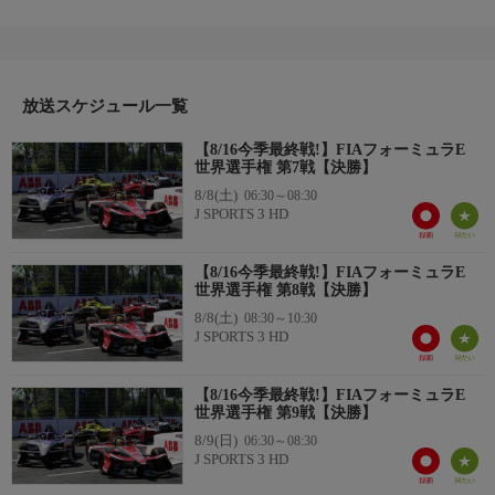
決勝
解説：由良拓也
実況：笹川裕昭
放送スケジュール一覧
開催日：2026年5月2日(現地)
開催地：ベルリン，ドイツ
【8/16今季最終戦!】FIAフォーミュラE
世界選手権 第7戦【決勝】
8/8(土)
06:30～08:30
J SPORTS 3 HD
【8/16今季最終戦!】FIAフォーミュラE
世界選手権 第8戦【決勝】
8/8(土)
08:30～10:30
J SPORTS 3 HD
【8/16今季最終戦!】FIAフォーミュラE
世界選手権 第9戦【決勝】
8/9(日)
06:30～08:30
J SPORTS 3 HD