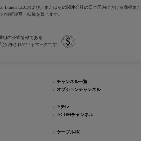
iVo Brands LLCおよび／またはその関連会社の日本国内における商標
材の無断複写・転載を禁じます。
、テレビ番組の公式情報である
スにのみ表記が許されているマークです。
チャンネル一覧
オプションチャンネル
J:テレ
J:COMチャンネル
ケーブル4K