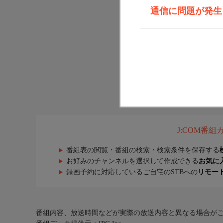
通信に問題が発生しま
J:COM番
番組表の閲覧・番組の検索・検索条件を保存する
お好みのチャンネルを選択して作成できる
お気に
録画予約に対応しているご自宅のSTBへの
リモー
番組内容、放送時間などが実際の放送内容と異なる場合が