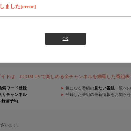
した[error]
OK
組ガイドは、J:COM TVで楽しめる全チャンネルを網羅した番組
検索ワード登録
気になる番組の
見たい番組
一覧への
入りチャンネル
登録した番組の最新情報をお知らせ
ト録画予約
ございます。