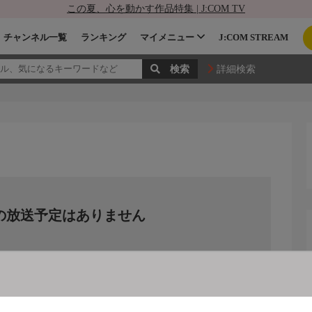
この夏、心を動かす作品特集 | J:COM TV
チャンネル一覧
ランキング
マイメニュー
J:COM STREAM
詳細検索
の放送予定はありません