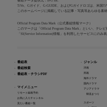
番組データ提供元：IPG Inc.
TiVo、Gガイド、G-GUIDE、およびGガイドロゴは、米国T
このホームページに掲載している記事・写真等あらゆる素
Official Program Data Mark（公式番組情報マーク）
このマークは「Official Program Data Mark」といい
「SI(Service Information)情報」を利用したサービ
番組表
ジャンル
番組検索
洋画
邦画
番組表・チラシPDF
海外ドラマ
国内ドラマ
マイメニュー
アジアドラマ
リモート録画予約
韓流まつり
お気に入りチャンネル
スポーツ
見たい番組一覧