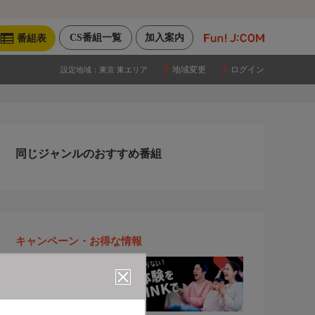
CS番組一覧
加入案内
番組表
地域変更
ログイン
設定地域：
東京 東エリア
同じジャンルのおすすめ番組
キャンペーン・お得な情報