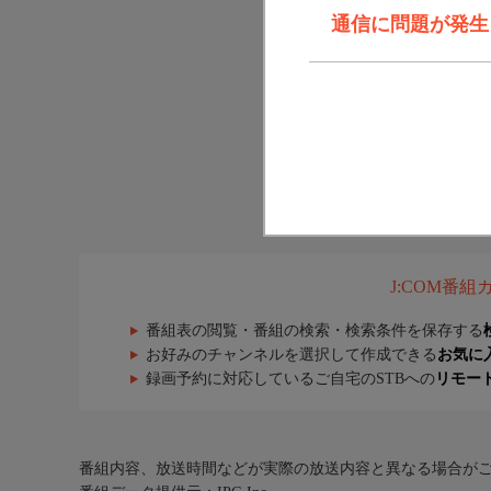
通信に問題が発生しま
J:COM番
番組表の閲覧・番組の検索・検索条件を保存する
お好みのチャンネルを選択して作成できる
お気に
録画予約に対応しているご自宅のSTBへの
リモー
番組内容、放送時間などが実際の放送内容と異なる場合が