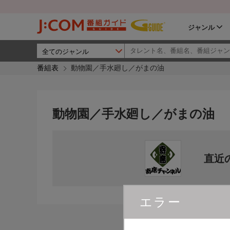
ジャンル
番組表
動物園／手水廻し／がまの油
動物園／手水廻し／がまの油
直近
エラー