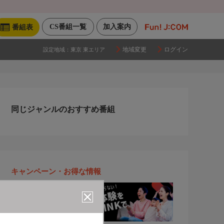
CS番組一覧
加入案内
番組表
地域変更
ログイン
設定地域：
東京 東エリア
同じジャンルのおすすめ番組
キャンペーン・お得な情報