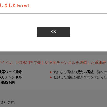
した[error]
OK
組ガイドは、J:COM TVで楽しめる全チャンネルを網羅した番組
検索ワード登録
気になる番組の
見たい番組
一覧への
入りチャンネル
登録した番組の最新情報をお知らせ
ト録画予約
ございます。