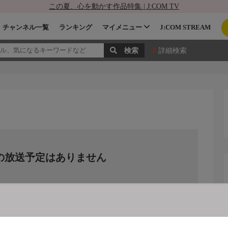
この夏、心を動かす作品特集 | J:COM TV
チャンネル一覧
ランキング
マイメニュー
J:COM STREAM
詳細検索
の放送予定はありません