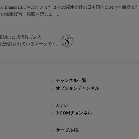
iVo Brands LLCおよび／またはその関連会社の日本国内における商標
材の無断複写・転載を禁じます。
、テレビ番組の公式情報である
スにのみ表記が許されているマークです。
チャンネル一覧
オプションチャンネル
J:テレ
J:COMチャンネル
ケーブル4K