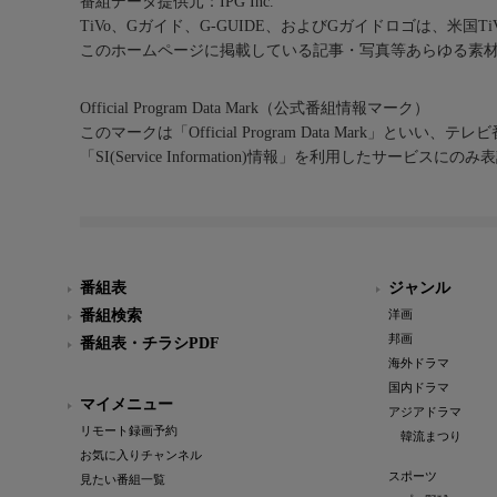
番組データ提供元：IPG Inc.
TiVo、Gガイド、G-GUIDE、およびGガイドロゴは、米国T
このホームページに掲載している記事・写真等あらゆる素
Official Program Data Mark（公式番組情報マーク）
このマークは「Official Program Data Mark」といい
「SI(Service Information)情報」を利用したサービ
番組表
ジャンル
番組検索
洋画
邦画
番組表・チラシPDF
海外ドラマ
国内ドラマ
マイメニュー
アジアドラマ
リモート録画予約
韓流まつり
お気に入りチャンネル
スポーツ
見たい番組一覧