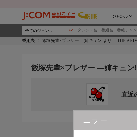
ジャンル
番組表
飯塚先輩×ブレザー ―姉キュン!より― THE ANI
飯塚先輩×ブレザー ―姉キュン!よ
直近
エラー