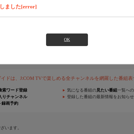
した[error]
OK
組ガイドは、J:COM TVで楽しめる全チャンネルを網羅した番組
検索ワード登録
気になる番組の
見たい番組
一覧への
入りチャンネル
登録した番組の最新情報をお知らせ
ト録画予約
ございます。