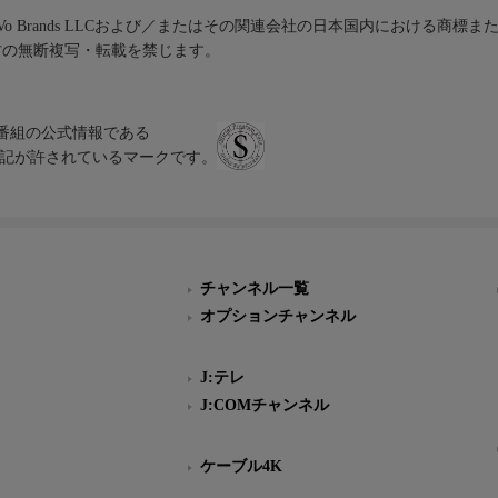
iVo Brands LLCおよび／またはその関連会社の日本国内における商標
材の無断複写・転載を禁じます。
、テレビ番組の公式情報である
スにのみ表記が許されているマークです。
チャンネル一覧
オプションチャンネル
J:テレ
J:COMチャンネル
ケーブル4K