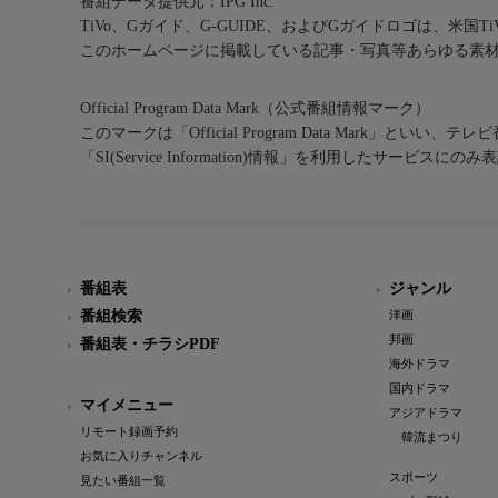
番組データ提供元：IPG Inc.
TiVo、Gガイド、G-GUIDE、およびGガイドロゴは、米国T
このホームページに掲載している記事・写真等あらゆる素
Official Program Data Mark（公式番組情報マーク）
このマークは「Official Program Data Mark」といい
「SI(Service Information)情報」を利用したサービ
番組表
ジャンル
番組検索
洋画
邦画
番組表・チラシPDF
海外ドラマ
国内ドラマ
マイメニュー
アジアドラマ
リモート録画予約
韓流まつり
お気に入りチャンネル
スポーツ
見たい番組一覧