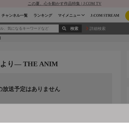
この夏、心を動かす作品特集 | J:COM TV
チャンネル一覧
ランキング
マイメニュー
J:COM STREAM
詳細検索
M
り― THE ANIM
の放送予定はありません