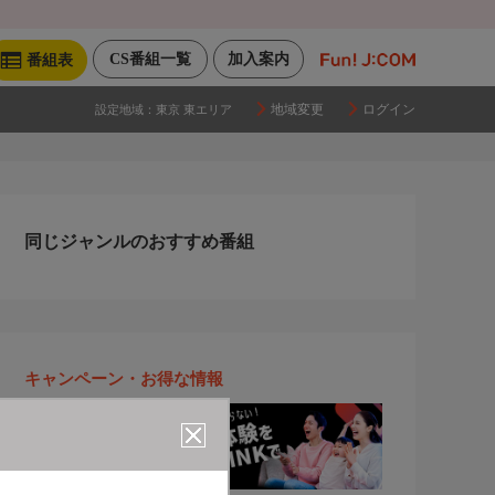
CS番組一覧
加入案内
番組表
地域変更
ログイン
設定地域：
東京 東エリア
同じジャンルのおすすめ番組
キャンペーン・お得な情報