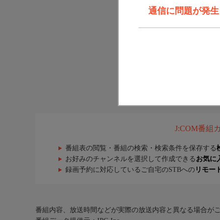
通信に問題が発生しま
J:COM番
番組表の閲覧・番組の検索・検索条件を保存する
お好みのチャンネルを選択して作成できる
お気に
録画予約に対応しているご自宅のSTBへの
リモー
番組内容、放送時間などが実際の放送内容と異なる場合が