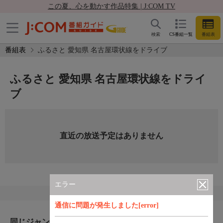
この夏、心を動かす作品特集 | J:COM TV
検索
CS番組一覧
番組表
番組表
ふるさと 愛知県 名古屋環状線をドライブ
ふるさと 愛知県 名古屋環状線をドライ
ブ
直近の放送予定はありません
エラー
通信に問題が発生しました[error]
同じジャンルのおすすめ番組