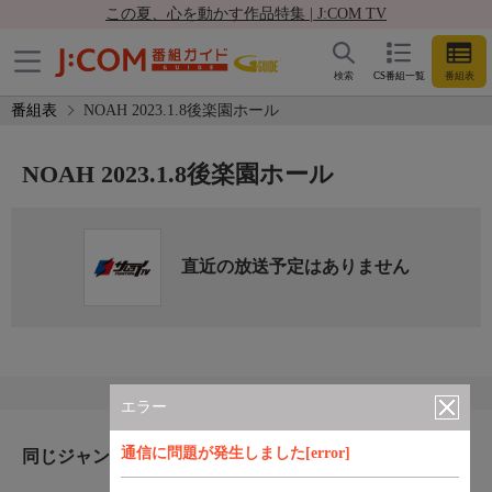
この夏、心を動かす作品特集 | J:COM TV
検索
CS番組一覧
番組表
番組表
NOAH 2023.1.8後楽園ホール
NOAH 2023.1.8後楽園ホール
直近の放送予定はありません
エラー
通信に問題が発生しました[error]
同じジャンルのおすすめ番組